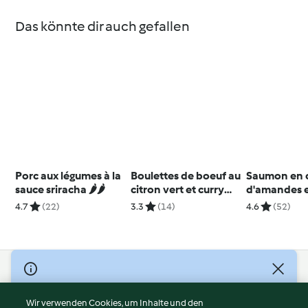
Das könnte dir auch gefallen
Porc aux légumes à la
Boulettes de boeuf au
Saumon en 
sauce sriracha 🌶️🌶️
citron vert et curry
d'amandes 
vert
pappardelle
4.7
(22)
3.3
(14)
4.6
(52)
asperges
© Copyright 2026
Nutzungsbedingungen
Wir verwenden Cookies, um Inhalte und den