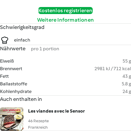
Kostenlos registrieren
Weitere Informationen
Schwierigkeitsgrad
einfach
Nährwerte
pro 1 portion
Eiweiß
55 g
Brennwert
2981 kJ / 712 kcal
Fett
43 g
Ballaststoffe
5.8 g
Kohlenhydrate
24 g
Auch enthalten in
Les viandes avec le Sensor
46 Rezepte
Frankreich