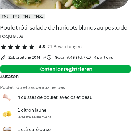
TM7
TM6
TM5
TM31
Poulet rôti, salade de haricots blancs au pesto de
roquette
4.8
21 Bewertungen
Zubereitung 20 Min
Gesamt 45 Std.
4 portions
Kostenlos registrieren
Zutaten
Poulet rôti et sauce aux herbes
4 cuisses de poulet, avec os et peau
1 citron jaune
le zeste seulement
1 c. à café de sel