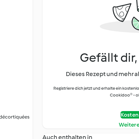
Gefällt dir
Dieses Rezept und mehr al
Registriere dich jetzt und erhalte ein kostenl
Cookidoo® - oh
Kostenl
 décortiquées
Weiter
Auch enthalten in