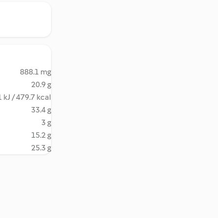
888.1 mg
20.9 g
 kJ / 479.7 kcal
33.4 g
3 g
15.2 g
25.3 g