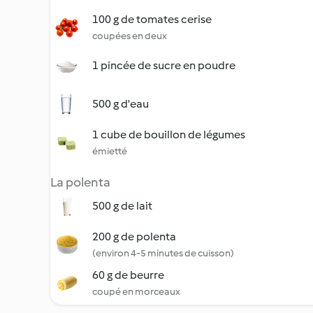
100 g de tomates cerise
coupées en deux
1 pincée de sucre en poudre
500 g d'eau
1 cube de bouillon de légumes
émietté
La polenta
500 g de lait
200 g de polenta
(environ 4-5 minutes de cuisson)
60 g de beurre
coupé en morceaux