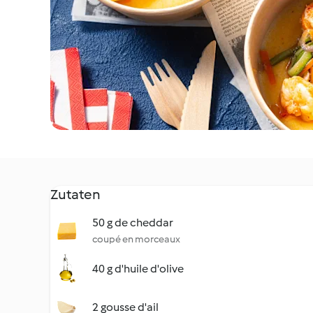
Zutaten
50 g de cheddar
coupé en morceaux
40 g d'huile d'olive
2 gousse d'ail