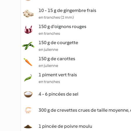
10 - 15 g de gingembre frais
en tranches (2 mm)
150 g d'oignons rouges
en tranches
150 g de courgette
en julienne
150 g de carottes
en julienne
1 piment vert frais
en tranches
4 - 6 pincées de sel
300 g de crevettes crues de taille moyenne,
1 pincée de poivre moulu