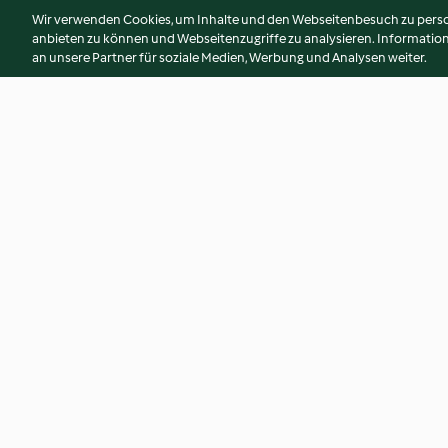
Wir verwenden Cookies, um Inhalte und den Webseitenbesuch zu person
anbieten zu können und Webseitenzugriffe zu analysieren. Informati
an unsere Partner für soziale Medien, Werbung und Analysen weiter.
Omelette caprese
Bruschetta melon-
4.1
(15)
4.4
(23)
© Copyright 2026
Nutzungsbedingungen
Datenschutzrichtlinien