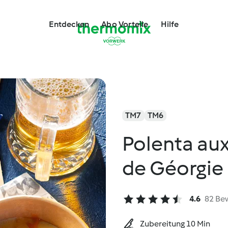
Entdecken
Abo Vorteile
Hilfe
TM7
TM6
Polenta aux
de Géorgie
4.6
82 Be
Zubereitung 10 Min