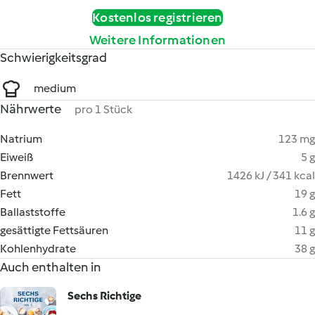
Kostenlos registrieren
Weitere Informationen
Schwierigkeitsgrad
medium
Nährwerte
pro 1 Stück
Natrium
123 mg
Eiweiß
5 g
Brennwert
1426 kJ / 341 kcal
Fett
19 g
Ballaststoffe
1.6 g
gesättigte Fettsäuren
11 g
Kohlenhydrate
38 g
Auch enthalten in
Sechs Richtige