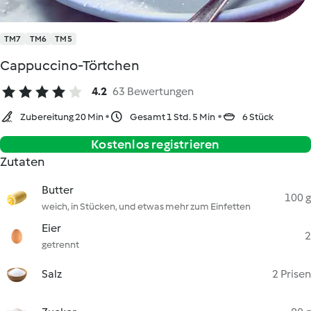
TM7
TM6
TM5
Cappuccino-Törtchen
4.2
63 Bewertungen
Zubereitung 20 Min
Gesamt 1 Std. 5 Min
6 Stück
Kostenlos registrieren
Zutaten
Butter
100 g
weich, in Stücken, und etwas mehr zum Einfetten
Eier
2
getrennt
Salz
2 Prisen