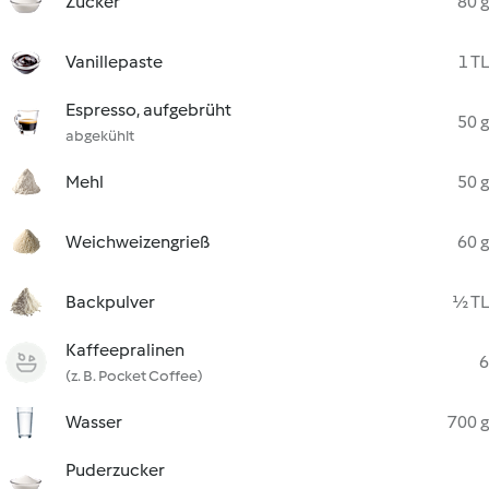
Zucker
80 g
Vanillepaste
1 TL
Espresso, aufgebrüht
50 g
abgekühlt
Mehl
50 g
Weichweizengrieß
60 g
Backpulver
½ TL
Kaffeepralinen
6
(z. B. Pocket Coffee)
Wasser
700 g
Puderzucker