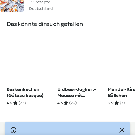
19 Rezepte
Deutschland
Das könnte dir auch gefallen
Baskenkuchen
Erdbeer-Joghurt-
Mandel-Kir
(Gâteau basque)
Mousse mit
Bällchen
Schokolade und
4.5
(75)
4.3
(23)
3.9
(7)
Amarettini
© Copyright 2026