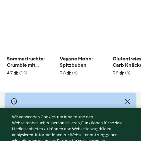
Sommerfrüchte-
Vegane Mohn-
Glutenfreie
Crumble mit
Spitzbuben
Carb Knäck
Vanillesauce
4.7
(15)
3.8
(6)
3.5
(8)
© Copyright 2026
Nutzungsbedingungen
Wir verwenden Cookies, um Inhalte und den
Webseitenbesuch zu personalisieren, Funktionen für soziale
Datenschutzrichtlinien
Medien anbieten zu können und Webseitenzugriffe zu
Disclaimer
analysieren. Informationen zur Webseitennutzung geben
Impressum
wir außerdem an unsere Partner für soziale Medien,