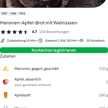
TM7
TM6
TM5
Maronen-Apfel-Brot mit Walnüssen
4.7
104 Bewertungen
Zubereitung 15 Min
Gesamt 1 Std. 30 Min
25 Scheiben
Kostenlos registrieren
Zutaten
Maronen, gegart, geschält
120 g
Apfel, säuerlich
1
klein, geviertelt, entkernt
Apfelsaft
180 g