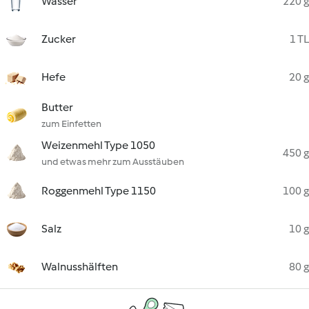
Wasser
220 g
Zucker
1 TL
Hefe
20 g
Butter
zum Einfetten
Weizenmehl Type 1050
450 g
und etwas mehr zum Ausstäuben
Roggenmehl Type 1150
100 g
Salz
10 g
Walnusshälften
80 g