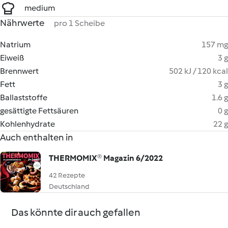
medium
Nährwerte
pro 1 Scheibe
Natrium
157 mg
Eiweiß
3 g
Brennwert
502 kJ / 120 kcal
Fett
3 g
Ballaststoffe
1.6 g
gesättigte Fettsäuren
0 g
Kohlenhydrate
22 g
Auch enthalten in
THERMOMIX® Magazin 6/2022
42 Rezepte
Deutschland
Das könnte dir auch gefallen