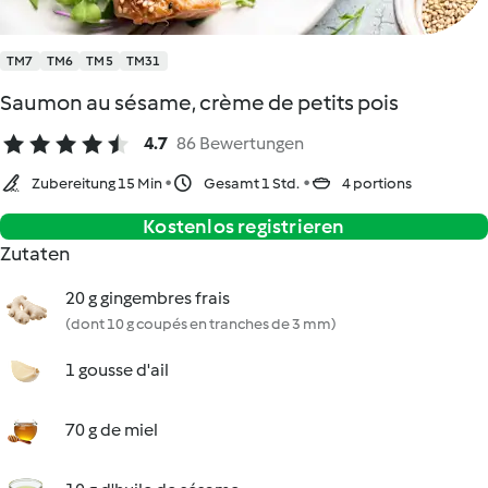
TM7
TM6
TM5
TM31
Saumon au sésame, crème de petits pois
4.7
86 Bewertungen
Zubereitung 15 Min
Gesamt 1 Std.
4 portions
Kostenlos registrieren
Zutaten
20 g gingembres frais
(dont 10 g coupés en tranches de 3 mm)
1 gousse d'ail
70 g de miel