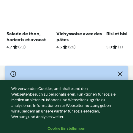
Salade de thon,
Vichyssoise avec des
Risi et bisi
haricots et avocat
pâtes
4.7
(71)
4.3
(26)
5.0
(1)
© Copyright 2026
Nutzungsbedingungen
Wir verwenden Cookies, um Inhalte und den
Webseitenbesuch zu personalisieren, Funktionen für soziale
Datenschutzrichtlinien
Medien anbieten zu können und Webseitenzugriffe zu
Disclaimer
analysieren. Informationen zur Webseitennutzung geben
Impressum
wir außerdem an unsere Partner für soziale Medien,
Werbung und Analysen weiter.
Cookies
Inhalt melden
Cookie Einstellungen