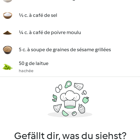
½ c. à café de sel
¼ c. à café de poivre moulu
5 c. à soupe de graines de sésame grillées
50 g de laitue
hachée
Gefällt dir, was du siehst?