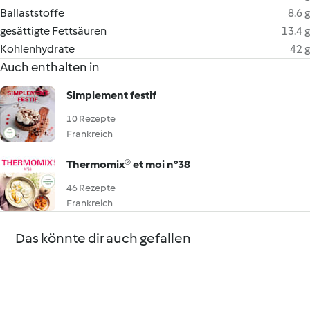
Ballaststoffe
8.6 g
gesättigte Fettsäuren
13.4 g
Kohlenhydrate
42 g
Auch enthalten in
Simplement festif
10 Rezepte
Frankreich
Thermomix® et moi n°38
46 Rezepte
Frankreich
Das könnte dir auch gefallen