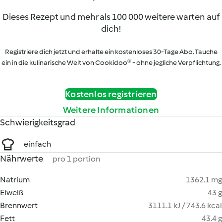
Dieses Rezept und mehr als 100 000 weitere warten auf
dich!
Registriere dich jetzt und erhalte ein kostenloses 30-Tage Abo. Tauche
ein in die kulinarische Welt von Cookidoo® - ohne jegliche Verpflichtung.
Kostenlos registrieren
Weitere Informationen
Schwierigkeitsgrad
einfach
Nährwerte
pro 1 portion
Natrium
1362.1 mg
Eiweiß
43 g
Brennwert
3111.1 kJ / 743.6 kcal
Fett
43.4 g