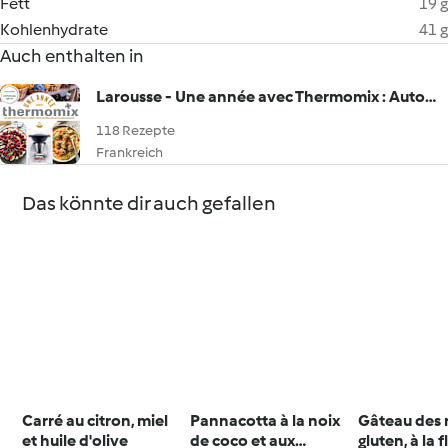
Fett
19 g
Kohlenhydrate
41 g
Auch enthalten in
Larousse - Une année avec Thermomix : Automne - Été - Printemps - Hiver
118 Rezepte
Frankreich
Das könnte dir auch gefallen
Carré au citron, miel
Pannacotta à la noix
Gâteau des r
et huile d'olive
de coco et aux
gluten, à la f