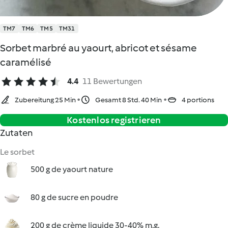
TM7
TM6
TM5
TM31
Sorbet marbré au yaourt, abricot et sésame
caramélisé
4.4
11 Bewertungen
Zubereitung 25 Min
Gesamt 8 Std. 40 Min
4 portions
Kostenlos registrieren
Zutaten
Le sorbet
500 g de yaourt nature
80 g de sucre en poudre
200 g de crème liquide 30-40% m.g.