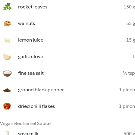
rocket leaves
150 g
walnuts
55 g
lemon juice
15 g
garlic clove
1
fine sea salt
½ tsp
ground black pepper
1 pinch
dried chilli flakes
1 pinch
Vegan Béchamel Sauce
soya milk
500 g