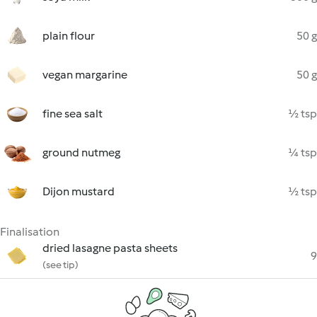
plain flour
50 g
vegan margarine
50 g
fine sea salt
½ tsp
ground nutmeg
¼ tsp
Dijon mustard
½ tsp
Finalisation
dried lasagne pasta sheets
9
(see tip)