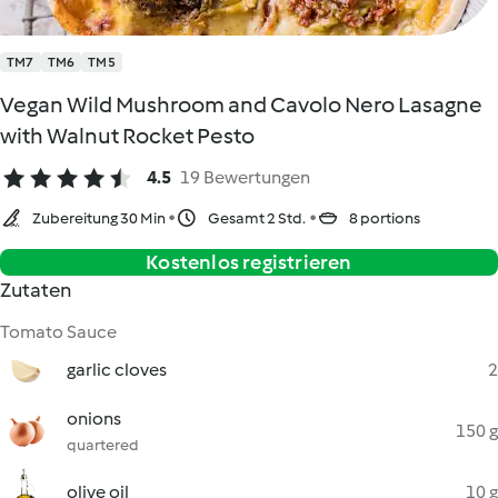
TM7
TM6
TM5
Vegan Wild Mushroom and Cavolo Nero Lasagne
with Walnut Rocket Pesto
4.5
19 Bewertungen
Zubereitung 30 Min
Gesamt 2 Std.
8 portions
Kostenlos registrieren
Zutaten
Tomato Sauce
garlic cloves
2
onions
150 g
quartered
olive oil
10 g