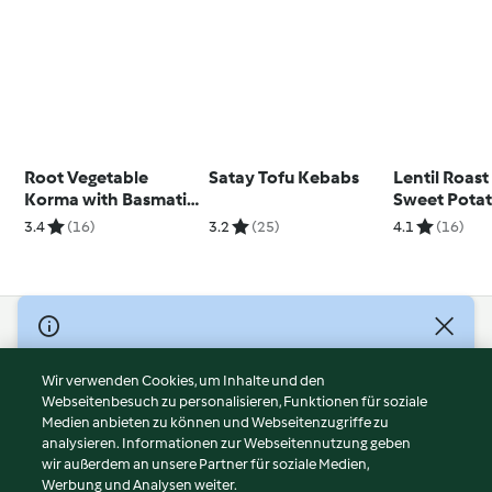
Root Vegetable
Satay Tofu Kebabs
Lentil Roast
Korma with Basmati
Sweet Pota
Rice
Celeriac Pu
3.4
(16)
3.2
(25)
4.1
(16)
© Copyright 2026
Nutzungsbedingungen
Wir verwenden Cookies, um Inhalte und den
Webseitenbesuch zu personalisieren, Funktionen für soziale
Datenschutzrichtlinien
Medien anbieten zu können und Webseitenzugriffe zu
Disclaimer
analysieren. Informationen zur Webseitennutzung geben
Impressum
wir außerdem an unsere Partner für soziale Medien,
Werbung und Analysen weiter.