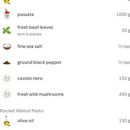
passata
1000 g
fresh basil leaves
20 g
torn in pieces
fine sea salt
½ tsp
ground black pepper
½ tsp
cavolo nero
150 g
fresh wild mushrooms
400 g
Rocket Walnut Pesto
olive oil
150 g