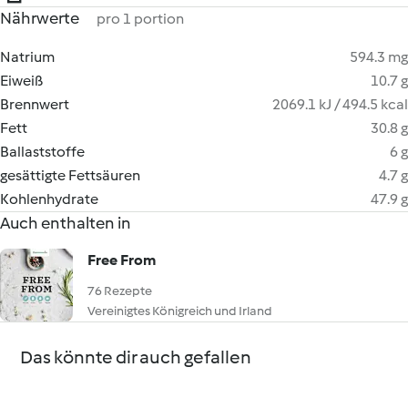
Nährwerte
pro 1 portion
Natrium
594.3 mg
Eiweiß
10.7 g
Brennwert
2069.1 kJ / 494.5 kcal
Fett
30.8 g
Ballaststoffe
6 g
gesättigte Fettsäuren
4.7 g
Kohlenhydrate
47.9 g
Auch enthalten in
Free From
76 Rezepte
Vereinigtes Königreich und Irland
Das könnte dir auch gefallen