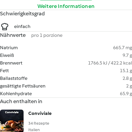
Weitere Informationen
Schwierigkeitsgrad
einfach
Nährwerte
pro 1 porzione
Natrium
665.7 mg
Eiweiß
9.7 g
Brennwert
1766.5 kJ / 422.2 kcal
Fett
15.1 g
Ballaststoffe
2.8 g
gesättigte Fettsäuren
2 g
Kohlenhydrate
65.9 g
Auch enthalten in
Conviviale
34 Rezepte
Italien