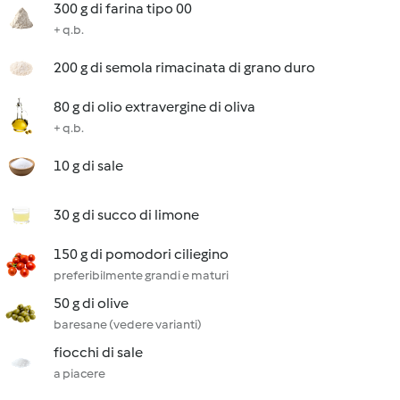
300 g di farina tipo 00
+ q.b.
200 g di semola rimacinata di grano duro
80 g di olio extravergine di oliva
+ q.b.
10 g di sale
30 g di succo di limone
150 g di pomodori ciliegino
preferibilmente grandi e maturi
50 g di olive
baresane (vedere varianti)
fiocchi di sale
a piacere