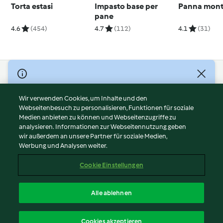
Torta estasi
Impasto base per
Panna mont
pane
4.6
(454)
4.7
(112)
4.1
(31)
© Copyright 2026
Nutzungsbedingungen
Wir verwenden Cookies, um Inhalte und den
Webseitenbesuch zu personalisieren, Funktionen für soziale
Datenschutzrichtlinien
Medien anbieten zu können und Webseitenzugriffe zu
Disclaimer
analysieren. Informationen zur Webseitennutzung geben
Impressum
wir außerdem an unsere Partner für soziale Medien,
Werbung und Analysen weiter.
Cookies
Inhalt melden
Cookie Einstellungen
Abo kündigen
Vertrag widerrufen
Alle ablehnen
Erklärung zur Barrierefreiheit
Deutsch
Cookies akzeptieren