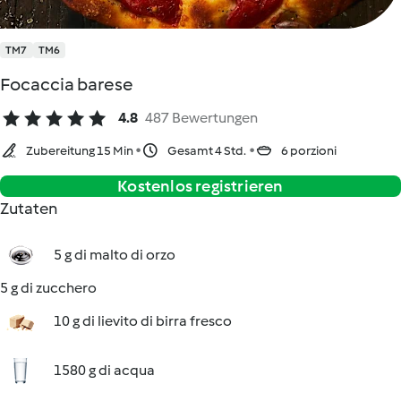
TM7
TM6
Focaccia barese
4.8
487 Bewertungen
Zubereitung 15 Min
Gesamt 4 Std.
6 porzioni
Kostenlos registrieren
Zutaten
5 g di malto di orzo
5 g di zucchero
10 g di lievito di birra fresco
1580 g di acqua