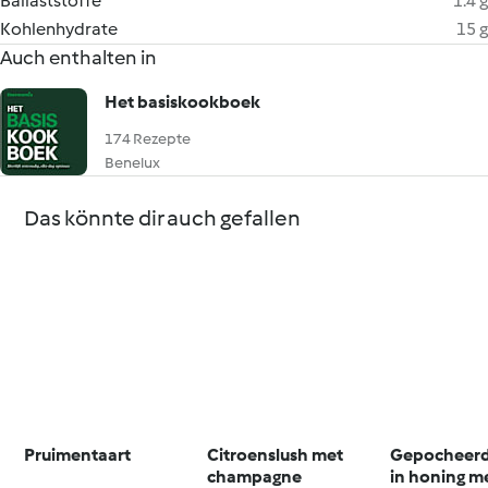
Ballaststoffe
1.4 g
Kohlenhydrate
15 g
Auch enthalten in
Het basiskookboek
174 Rezepte
Benelux
Das könnte dir auch gefallen
Pruimentaart
Citroenslush met
Gepocheerd
champagne
in honing m