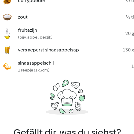
currypoeder
½ tl
zout
½ tl
fruitazijn
20 g
(bijv. appel, perzik)
vers geperst sinaasappelsap
130 g
sinaasappelschil
1
1 reepje (1x3cm)
Gefällt dir, was du siehst?