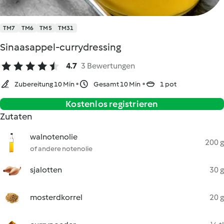
TM7
TM6
TM5
TM31
Sinaasappel-currydressing
4.7
3 Bewertungen
Zubereitung 10 Min
Gesamt 10 Min
1 pot
Kostenlos registrieren
Zutaten
walnotenolie
200 g
of andere notenolie
sjalotten
30 g
mosterdkorrel
20 g