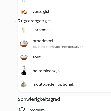
verse gist
3 tl gedroogde gist
karnemelk
broodmeel
plus iets extra voor het bestuiven
zout
balsamicoazijn
moutpoeder (optional)
Schwierigkeitsgrad
medium