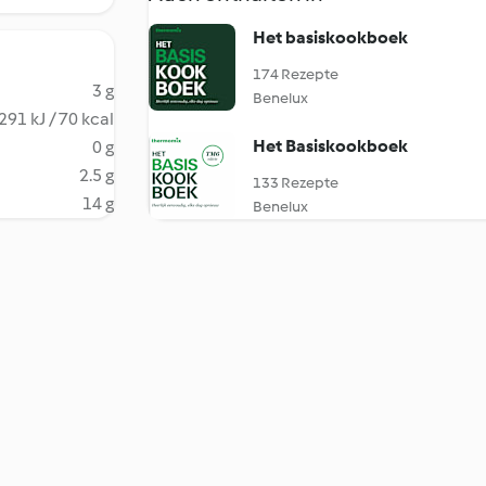
Het basiskookboek
174 Rezepte
3 g
Benelux
291 kJ / 70 kcal
Het Basiskookboek
0 g
2.5 g
133 Rezepte
14 g
Benelux