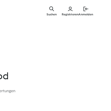
Springe
zum
Suchen
Registrieren
Anmelden
Hauptinha
od
ertungen