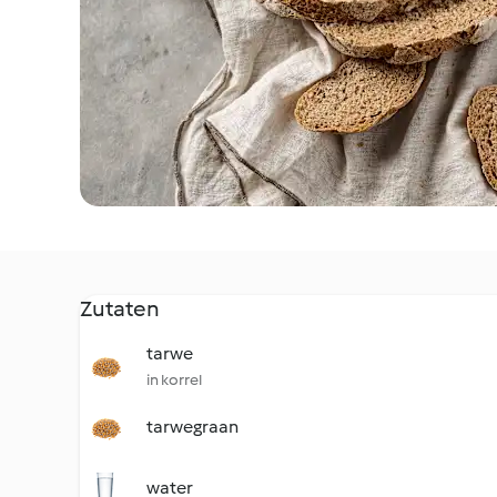
Zutaten
tarwe
in korrel
tarwegraan
water