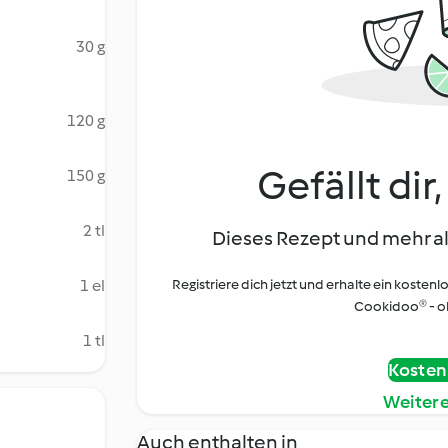
30 g
120 g
Gefällt dir
150 g
2 tl
Dieses Rezept und mehr al
1 el
Registriere dich jetzt und erhalte ein kostenl
Cookidoo® - oh
1 tl
Kostenl
Weiter
Auch enthalten in