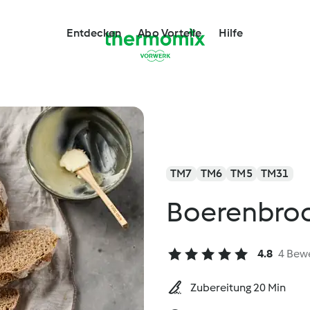
Entdecken
Abo Vorteile
Hilfe
TM7
TM6
TM5
TM31
Boerenbro
4.8
4 Bew
Zubereitung 20 Min