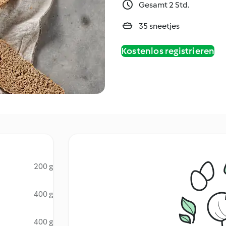
Gesamt 2 Std.
35 sneetjes
Kostenlos registrieren
200 g
400 g
400 g