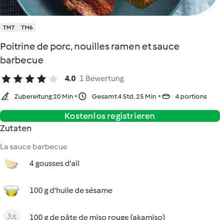
TM7
TM6
Poitrine de porc, nouilles ramen et sauce
barbecue
4.0
1 Bewertung
Zubereitung 20 Min
Gesamt 4 Std. 25 Min
4 portions
Kostenlos registrieren
Zutaten
La sauce barbecue
4 gousses d'ail
100 g d'huile de sésame
100 g de pâte de miso rouge (akamiso)