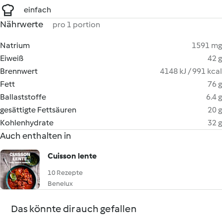
einfach
Nährwerte
pro 1 portion
Natrium
1591 mg
Eiweiß
42 g
Brennwert
4148 kJ / 991 kcal
Fett
76 g
Ballaststoffe
6.4 g
gesättigte Fettsäuren
20 g
Kohlenhydrate
32 g
Auch enthalten in
Cuisson lente
10 Rezepte
Benelux
Das könnte dir auch gefallen