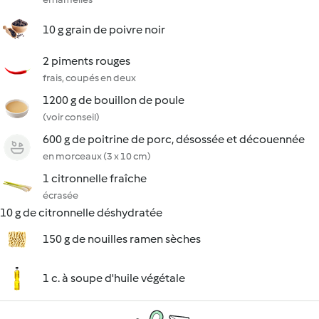
10 g grain de poivre noir
2 piments rouges
frais, coupés en deux
1200 g de bouillon de poule
(voir conseil)
600 g de poitrine de porc, désossée et découennée
en morceaux (3 x 10 cm)
1 citronnelle fraîche
écrasée
10 g de citronnelle déshydratée
150 g de nouilles ramen sèches
1 c. à soupe d'huile végétale