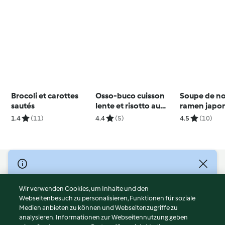
Brocoli et carottes
Osso-buco cuisson
Soupe de no
sautés
lente et risotto au
ramen japo
safran
1.4
(11)
4.4
(5)
4.5
(10)
© Copyright 2026
Nutzungsbedingungen
Wir verwenden Cookies, um Inhalte und den
Webseitenbesuch zu personalisieren, Funktionen für soziale
Datenschutzrichtlinien
Medien anbieten zu können und Webseitenzugriffe zu
Disclaimer
analysieren. Informationen zur Webseitennutzung geben