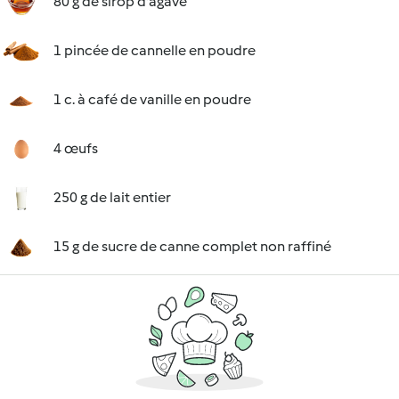
80 g de sirop d'agave
1 pincée de cannelle en poudre
1 c. à café de vanille en poudre
4 œufs
250 g de lait entier
15 g de sucre de canne complet non raffiné