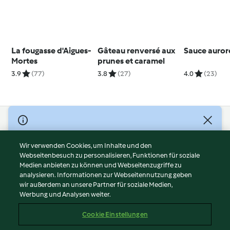
La fougasse d'Aigues-
Gâteau renversé aux
Sauce auror
Mortes
prunes et caramel
3.9
(77)
3.8
(27)
4.0
(23)
© Copyright 2026
Nutzungsbedingungen
Wir verwenden Cookies, um Inhalte und den
Webseitenbesuch zu personalisieren, Funktionen für soziale
Datenschutzrichtlinien
Medien anbieten zu können und Webseitenzugriffe zu
Disclaimer
analysieren. Informationen zur Webseitennutzung geben
Impressum
wir außerdem an unsere Partner für soziale Medien,
Werbung und Analysen weiter.
Cookies
Inhalt melden
Cookie Einstellungen
Abo kündigen