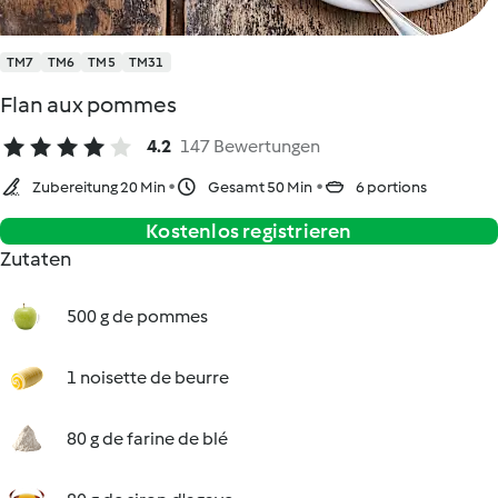
TM7
TM6
TM5
TM31
Flan aux pommes
4.2
147 Bewertungen
Zubereitung 20 Min
Gesamt 50 Min
6 portions
Kostenlos registrieren
Zutaten
500 g de pommes
1 noisette de beurre
80 g de farine de blé