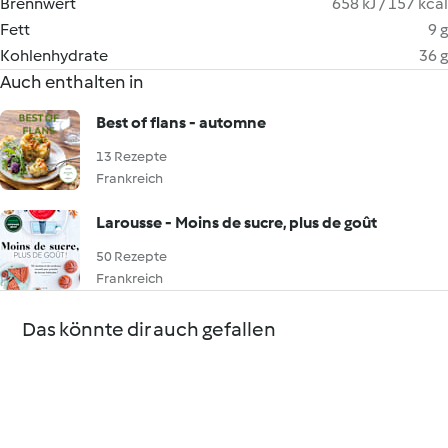
Brennwert
658 kJ / 157 kcal
Fett
9 g
Kohlenhydrate
36 g
Auch enthalten in
Best of flans - automne
13 Rezepte
Frankreich
Larousse - Moins de sucre, plus de goût
50 Rezepte
Frankreich
Das könnte dir auch gefallen