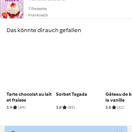
7 Rezepte
Frankreich
Das könnte dir auch gefallen
Tarte chocolat au lait
Sorbet Tagada
Gâteau de bi
et fraises
la vanille
3.9
(49)
3.8
(85)
3.8
(41)