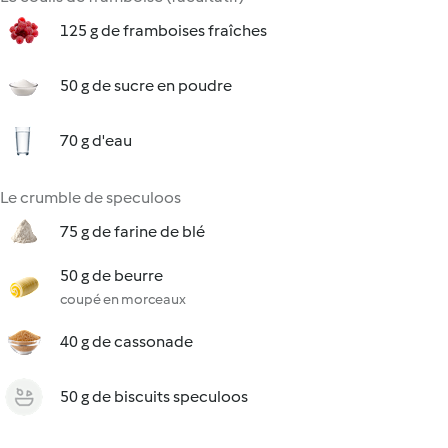
125 g de framboises fraîches
50 g de sucre en poudre
70 g d'eau
Le crumble de speculoos
75 g de farine de blé
50 g de beurre
coupé en morceaux
40 g de cassonade
50 g de biscuits speculoos