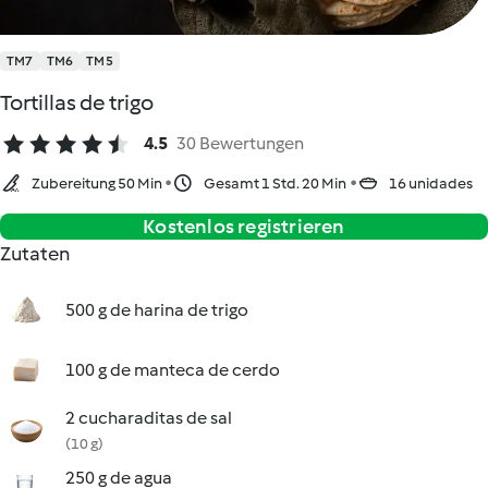
TM7
TM6
TM5
Tortillas de trigo
4.5
30 Bewertungen
Zubereitung 50 Min
Gesamt 1 Std. 20 Min
16 unidades
Kostenlos registrieren
Zutaten
500 g de harina de trigo
100 g de manteca de cerdo
2 cucharaditas de sal
(10 g)
250 g de agua