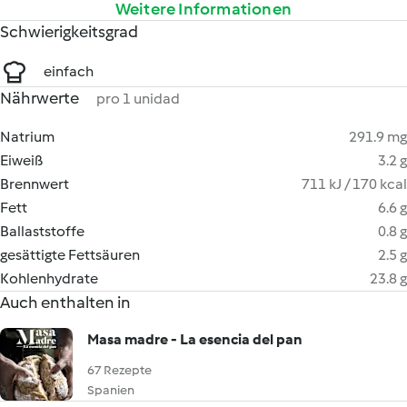
Weitere Informationen
Schwierigkeitsgrad
einfach
Nährwerte
pro 1 unidad
Natrium
291.9 mg
Eiweiß
3.2 g
Brennwert
711 kJ / 170 kcal
Fett
6.6 g
Ballaststoffe
0.8 g
gesättigte Fettsäuren
2.5 g
Kohlenhydrate
23.8 g
Auch enthalten in
Masa madre - La esencia del pan
67 Rezepte
Spanien