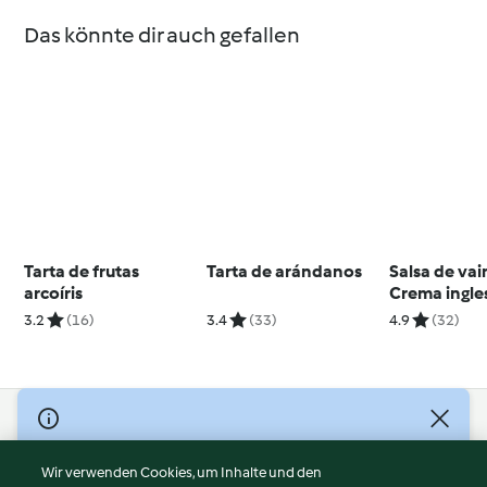
Das könnte dir auch gefallen
Tarta de frutas
Tarta de arándanos
Salsa de vain
arcoíris
Crema ingle
(Espesar)
3.2
(16)
3.4
(33)
4.9
(32)
© Copyright 2026
Nutzungsbedingungen
Wir verwenden Cookies, um Inhalte und den