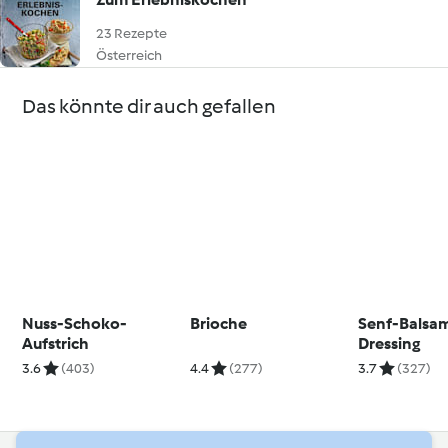
23 Rezepte
Österreich
Das könnte dir auch gefallen
Nuss-Schoko-
Brioche
Senf-Balsa
Aufstrich
Dressing
3.6
(403)
4.4
(277)
3.7
(327)