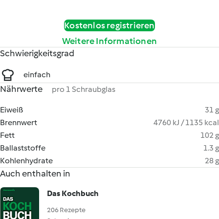
Kostenlos registrieren
Weitere Informationen
Schwierigkeitsgrad
einfach
Nährwerte
pro 1 Schraubglas
Eiweiß
31 g
Brennwert
4760 kJ / 1135 kcal
Fett
102 g
Ballaststoffe
1.3 g
Kohlenhydrate
28 g
Auch enthalten in
Das Kochbuch
206 Rezepte