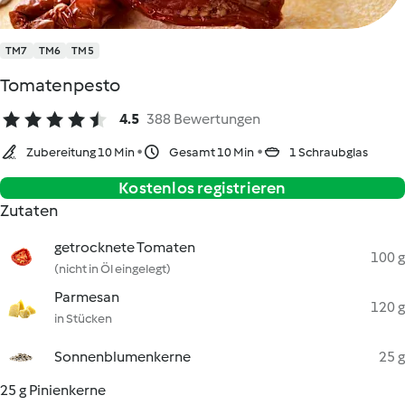
TM7
TM6
TM5
Tomatenpesto
4.5
388 Bewertungen
Zubereitung 10 Min
Gesamt 10 Min
1 Schraubglas
Kostenlos registrieren
Zutaten
getrocknete Tomaten
100 g
(nicht in Öl eingelegt)
Parmesan
120 g
in Stücken
Sonnenblumenkerne
25 g
25 g Pinienkerne