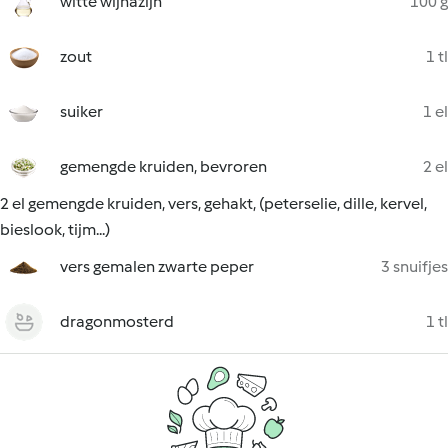
witte wijnazijn
100 g
zout
1 tl
suiker
1 el
gemengde kruiden, bevroren
2 el
2 el gemengde kruiden, vers, gehakt, (peterselie, dille, kervel,
bieslook, tijm...)
vers gemalen zwarte peper
3 snuifjes
dragonmosterd
1 tl