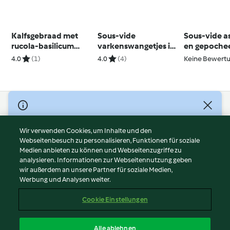
Kalfsgebraad met
Sous-vide
Sous-vide a
rucola-basilicum
varkenswangetjes in
en gepoche
pesto en zonnige
rode wijn
eieren
4.0
(1)
4.0
(4)
Keine Bewert
groenten
© Copyright 2026
Nutzungsbedingungen
Wir verwenden Cookies, um Inhalte und den
Webseitenbesuch zu personalisieren, Funktionen für soziale
Datenschutzrichtlinien
Medien anbieten zu können und Webseitenzugriffe zu
Disclaimer
analysieren. Informationen zur Webseitennutzung geben
Impressum
wir außerdem an unsere Partner für soziale Medien,
Werbung und Analysen weiter.
Cookies
Inhalt melden
Cookie Einstellungen
Abo kündigen
Vertrag widerrufen
Alle ablehnen