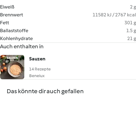
Eiweiß
2 g
Brennwert
11582 kJ / 2767 kcal
Fett
301 g
Ballaststoffe
1.5 g
Kohlenhydrate
21 g
Auch enthalten in
Sauzen
14 Rezepte
Benelux
Das könnte dir auch gefallen