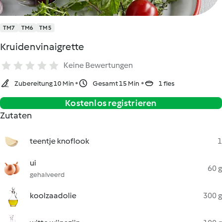
TM7
TM6
TM5
Kruidenvinaigrette
Keine Bewertungen
Zubereitung 10 Min
Gesamt 15 Min
1 fles
Kostenlos registrieren
Zutaten
teentje knoflook
1
ui
60 g
gehalveerd
koolzaadolie
300 g