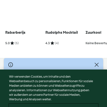
Rabarberijs
Rudolphs Mocktail
Zuurkool
5.0
(5)
4.3
(4)
Keine Bewert
© Copyright 2026
Nutzungsbedingungen
Wir verwenden Cookies, um Inhalte und den
Webseitenbesuch zu personalisieren, Funktionen für soziale
Datenschutzrichtlinien
Medien anbieten zu können und Webseitenzugriffe zu
Disclaimer
analysieren. Informationen zur Webseitennutzung geben
Impressum
wir außerdem an unsere Partner für soziale Medien,
Werbung und Analysen weiter.
Cookies