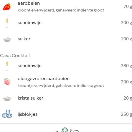
aardbeien
70 g
kroontje verwijderd, gehalveerd indien te groot
schuimwijn
200 g
suiker
100 g
Cava Cocktail
schuimwijn
280 g
diepgevroren aardbeien
200 g
kroontje verwijderd, gehalveerd indien te groot
kristalsuiker
20 g
ijsblokjes
250 g