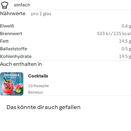
einfach
Nährwerte
pro 1 glas
Eiweiß
0.4 g
Brennwert
523 kJ / 125 kcal
Fett
19.5 g
Ballaststoffe
0.5 g
Kohlenhydrate
19.5 g
Auch enthalten in
Cocktails
10 Rezepte
Benelux
Das könnte dir auch gefallen