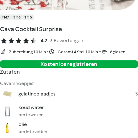
TM7
TM6
TM5
Cava Cocktail Surprise
4.7
3 Bewertungen
Zubereitung 10 Min
Gesamt 4 Std. 10 Min
6 glazen
Kostenlos registrieren
Zutaten
Cava 'snoepjes'
gelatineblaadjes
3
koud water
om te weken
olie
om in te vetten