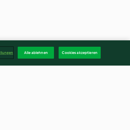
ellungen
Alle ablehnen
Cookies akzeptieren
Brisket di manzo sottovuoto
4.0
(5)