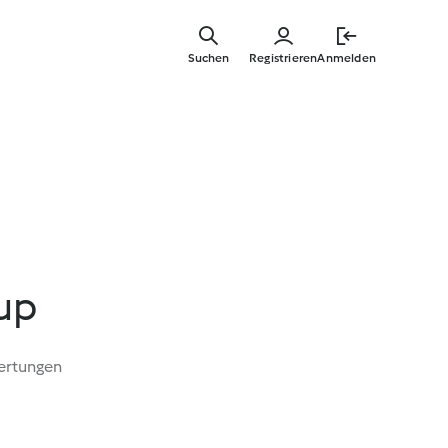
Springe
zum
Suchen
Registrieren
Anmelden
Hauptinha
up
ertungen