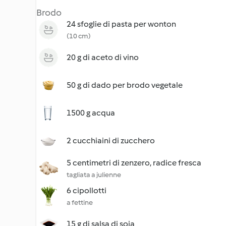
Brodo
24 sfoglie di pasta per wonton
(10 cm)
20 g di aceto di vino
50 g di dado per brodo vegetale
1500 g acqua
2 cucchiaini di zucchero
5 centimetri di zenzero, radice fresca
tagliata a julienne
6 cipollotti
a fettine
15 g di salsa di soia