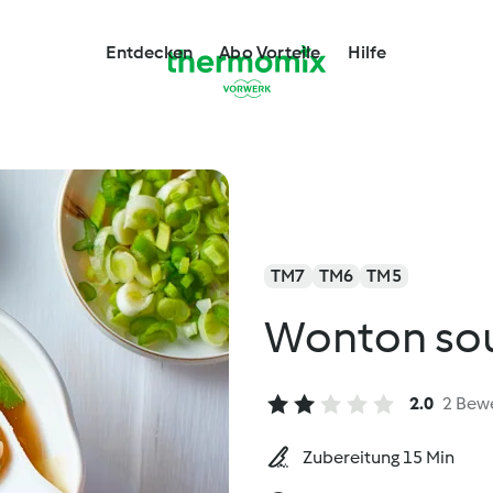
Entdecken
Abo Vorteile
Hilfe
TM7
TM6
TM5
Wonton so
2.0
2 Bew
Zubereitung 15 Min