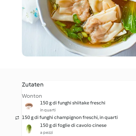
Zutaten
Wonton
150 g di funghi shiitake freschi
in quarti
150 g di funghi champignon freschi, in quarti
150 g di foglie di cavolo cinese
a pezzi