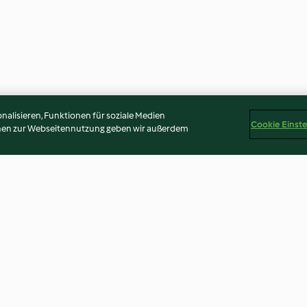
alisieren, Funktionen für soziale Medien
Cookie Einst
onen zur Webseitennutzung geben wir außerdem
 speziati
Injera (Pane etiope)
Katsu sando
5.0
(2)
4.6
(7)