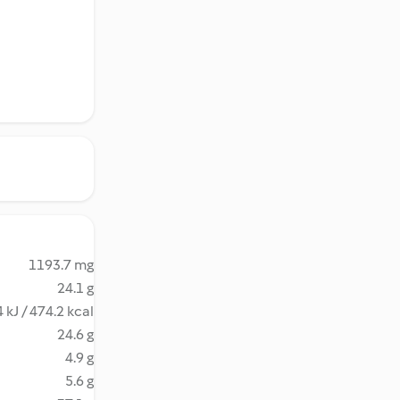
1193.7 mg
24.1 g
 kJ / 474.2 kcal
24.6 g
4.9 g
5.6 g