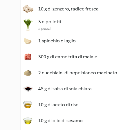
10 g di zenzero, radice fresca
3 cipollotti
a pezzi
1 spicchio di aglio
300 g di carne trita di maiale
2 cucchiaini di pepe bianco macinato
45 g di salsa di soia chiara
10 g di aceto di riso
10 g di olio di sesamo