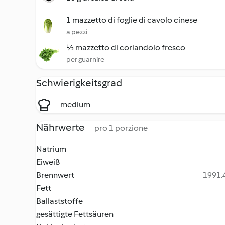
1 mazzetto di foglie di cavolo cinese
a pezzi
½ mazzetto di coriandolo fresco
per guarnire
Schwierigkeitsgrad
medium
Nährwerte
pro 1 porzione
Natrium
Eiweiß
Brennwert
1991.4
Fett
Ballaststoffe
gesättigte Fettsäuren