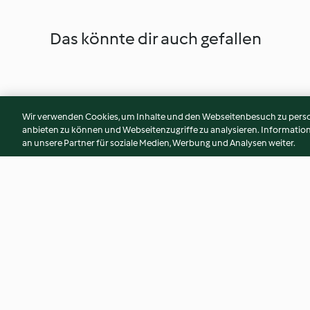
Das könnte dir auch gefallen
Wir verwenden Cookies, um Inhalte und den Webseitenbesuch zu person
anbieten zu können und Webseitenzugriffe zu analysieren. Informati
an unsere Partner für soziale Medien, Werbung und Analysen weiter.
Ravioli ripieni di tofu
Fagottini di agnello
affumicato e verdure
4.5
(12)
4.0
(6)