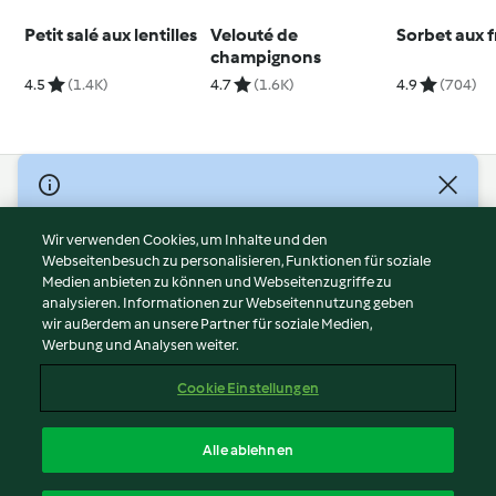
Petit salé aux lentilles
Velouté de
Sorbet aux f
champignons
4.5
(1.4K)
4.7
(1.6K)
4.9
(704)
© Copyright 2026
Nutzungsbedingungen
Wir verwenden Cookies, um Inhalte und den
Webseitenbesuch zu personalisieren, Funktionen für soziale
Datenschutzrichtlinien
Medien anbieten zu können und Webseitenzugriffe zu
Disclaimer
analysieren. Informationen zur Webseitennutzung geben
Impressum
wir außerdem an unsere Partner für soziale Medien,
Werbung und Analysen weiter.
Cookies
Inhalt melden
Cookie Einstellungen
Abo kündigen
Vertrag widerrufen
Alle ablehnen
Erklärung zur Barrierefreiheit