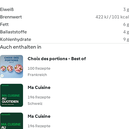
Eiweiß
3 g
Brennwert
422 kJ / 101 kcal
Fett
6 g
Ballaststoffe
4 g
Kohlenhydrate
9 g
Auch enthalten in
Choix des portions - Best of
100 Rezepte
Frankreich
Ma Cuisine
196 Rezepte
Schweiz
Ma Cuisine
196 Rezepte