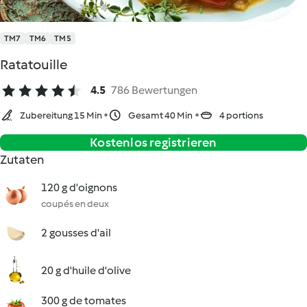
TM7
TM6
TM5
Ratatouille
4.5
786 Bewertungen
Zubereitung 15 Min
Gesamt 40 Min
4 portions
Kostenlos registrieren
Zutaten
120 g d'oignons
coupés en deux
2 gousses d'ail
20 g d'huile d'olive
300 g de tomates