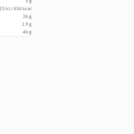
5 g
15 kJ / 434 kcal
26 g
1.9 g
46 g