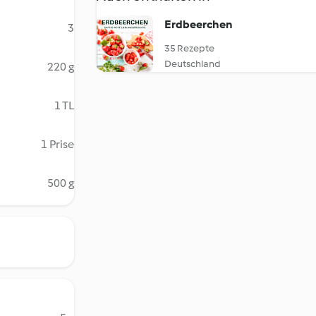
Erdbeerchen
3
35 Rezepte
Deutschland
220 g
1 TL
1 Prise
500 g