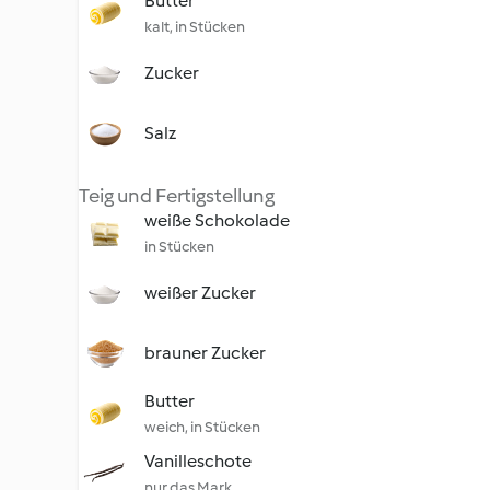
Butter
kalt, in Stücken
Zucker
Salz
Teig und Fertigstellung
weiße Schokolade
in Stücken
weißer Zucker
brauner Zucker
Butter
weich, in Stücken
Vanilleschote
nur das Mark