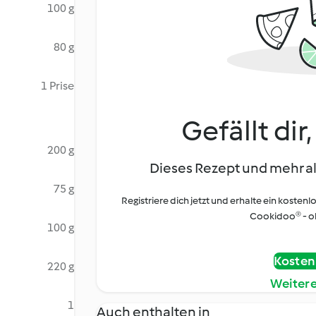
100 g
80 g
1 Prise
Gefällt dir
200 g
Dieses Rezept und mehr al
75 g
Registriere dich jetzt und erhalte ein kostenl
Cookidoo® - oh
100 g
Kostenl
220 g
Weiter
1
Auch enthalten in