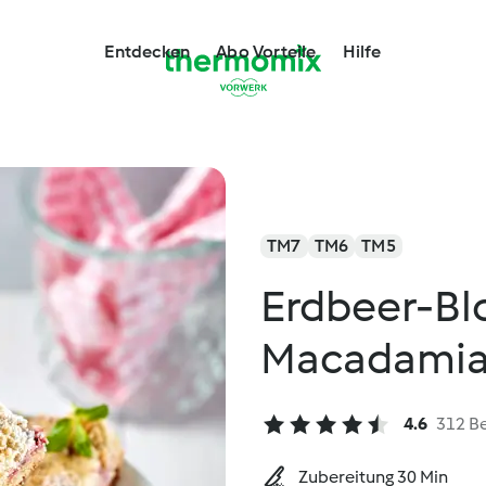
Entdecken
Abo Vorteile
Hilfe
TM7
TM6
TM5
Erdbeer-Bl
Macadamia
4.6
312 B
Zubereitung 30 Min