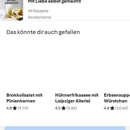
Mit Liebe selbst gemacht!
49 Rezepte
Deutschland
Das könnte dir auch gefallen
Brokkolisalat mit
Hühnerfrikassee mit
Erbsensupp
Pinienkernen
Leipziger Allerlei
Würstchen
4.8
(9.7K)
4.5
(5.8K)
4.8
(10.6K)