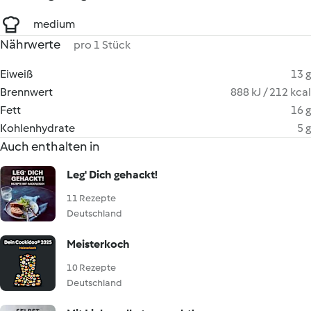
medium
Nährwerte
pro 1 Stück
Eiweiß
13 g
Brennwert
888 kJ / 212 kcal
Fett
16 g
Kohlenhydrate
5 g
Auch enthalten in
Leg' Dich gehackt!
11 Rezepte
Deutschland
Meisterkoch
10 Rezepte
Deutschland