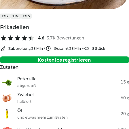
TM7
TM6
TM5
Frikadellen
4.6
3.7K Bewertungen
Zubereitung 25 Min
Gesamt 25 Min
8 Stück
Kostenlos registrieren
Zutaten
Petersilie
15 g
abgezupft
Zwiebel
60 g
halbiert
Öl
20 g
und etwas mehr zum Braten