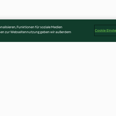
alisieren, Funktionen für soziale Medien
Cookie Einst
onen zur Webseitennutzung geben wir außerdem
Zitronen-Granita
Tuorta da Nusch
Nusstorte)
3.8
(5)
4.7
(76)