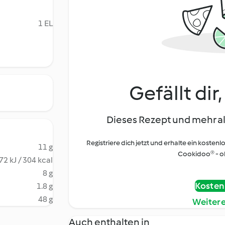
1 EL
Gefällt dir
Dieses Rezept und mehr al
Registriere dich jetzt und erhalte ein kostenl
11 g
Cookidoo® - oh
72 kJ / 304 kcal
8 g
Kostenl
1.8 g
48 g
Weiter
Auch enthalten in