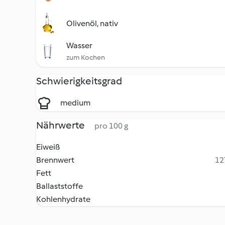
Olivenöl, nativ
Wasser
zum Kochen
Schwierigkeitsgrad
medium
Nährwerte
pro 100 g
Eiweiß
Brennwert
12
Fett
Ballaststoffe
Kohlenhydrate