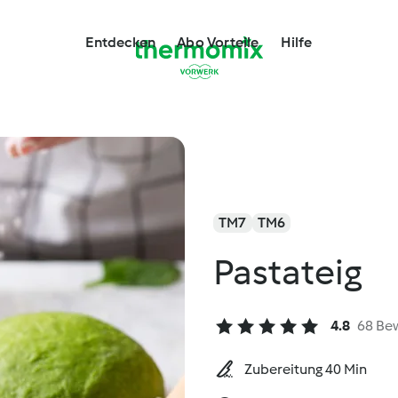
Entdecken
Abo Vorteile
Hilfe
TM7
TM6
Pastateig
4.8
68 Be
Zubereitung 40 Min