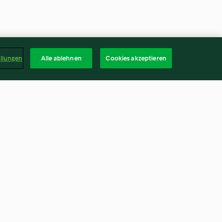
ellungen
Alle ablehnen
Cookies akzeptieren
s (Engadiner
Gefrorener Erdbeer-Daiquiri
4.9
(38)