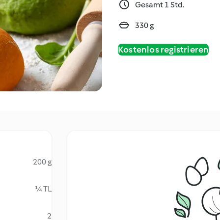
Gesamt 1 Std.
330 g
Kostenlos registrieren
200 g
¼ TL
2