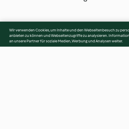
Wir verwenden Cookies, um Inhalte und den Webseitenbesuch zu person
anbieten zu können und Webseitenzugriffe zu analysieren. Informati
an unsere Partner für soziale Medien, Werbung und Analysen weiter.
Cantucci
Caramelsirup
4.4
(63)
4.3
(6)
© Copyright 2026