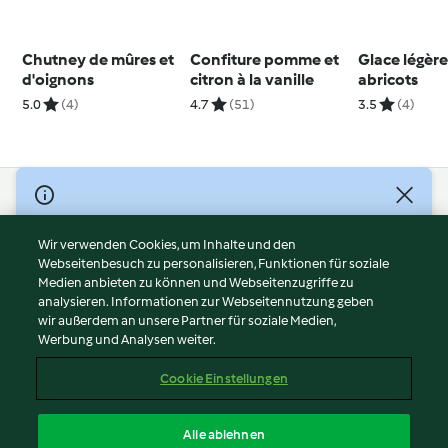
Chutney de mûres et
Confiture pomme et
Glace légère
d'oignons
citron à la vanille
abricots
5.0
(4)
4.7
(51)
3.5
(4)
© Copyright 2026
Nutzungsbedingungen
Wir verwenden Cookies, um Inhalte und den
Webseitenbesuch zu personalisieren, Funktionen für soziale
Datenschutzrichtlinien
Medien anbieten zu können und Webseitenzugriffe zu
Disclaimer
analysieren. Informationen zur Webseitennutzung geben
Impressum
wir außerdem an unsere Partner für soziale Medien,
Werbung und Analysen weiter.
Cookies
Inhalt melden
Cookie Einstellungen
Abo kündigen
Vertrag widerrufen
Alle ablehnen