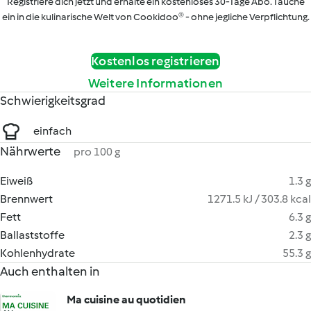
Registriere dich jetzt und erhalte ein kostenloses 30-Tage Abo. Tauche
ein in die kulinarische Welt von Cookidoo® - ohne jegliche Verpflichtung.
Kostenlos registrieren
Weitere Informationen
Schwierigkeitsgrad
einfach
Nährwerte
pro 100 g
Eiweiß
1.3 g
Brennwert
1271.5 kJ / 303.8 kcal
Fett
6.3 g
Ballaststoffe
2.3 g
Kohlenhydrate
55.3 g
Auch enthalten in
Ma cuisine au quotidien