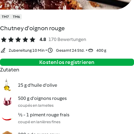
TM7
TM6
Chutney d'oignon rouge
4.8
170 Bewertungen
Zubereitung 10 Min
Gesamt 24 Std.
400 g
Kostenlos registrieren
Zutaten
25 g d'huile d'olive
500 g d'oignons rouges
coupés en lamelles
½ - 1 piment rouge frais
coupé en lanières fines