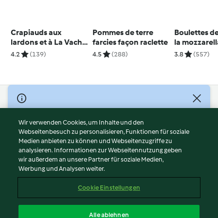
Crapiauds aux
Pommes de terre
Boulettes d
lardons et à La Vache
farcies façon raclette
la mozzarell
qui rit®
4.2
(139)
4.5
(288)
3.8
(557)
© Copyright 2026
Nutzungsbedingungen
Wir verwenden Cookies, um Inhalte und den
Webseitenbesuch zu personalisieren, Funktionen für soziale
Datenschutzrichtlinien
Medien anbieten zu können und Webseitenzugriffe zu
Disclaimer
analysieren. Informationen zur Webseitennutzung geben
Impressum
wir außerdem an unsere Partner für soziale Medien,
Werbung und Analysen weiter.
Cookies
Inhalt melden
Cookie Einstellungen
Abo kündigen
Vertrag widerrufen
Alle ablehnen