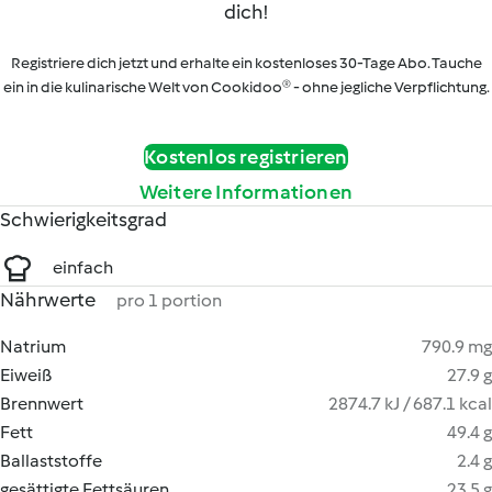
dich!
Registriere dich jetzt und erhalte ein kostenloses 30-Tage Abo. Tauche
ein in die kulinarische Welt von Cookidoo® - ohne jegliche Verpflichtung.
Kostenlos registrieren
Weitere Informationen
Schwierigkeitsgrad
einfach
Nährwerte
pro 1 portion
Natrium
790.9 mg
Eiweiß
27.9 g
Brennwert
2874.7 kJ / 687.1 kcal
Fett
49.4 g
Ballaststoffe
2.4 g
gesättigte Fettsäuren
23.5 g