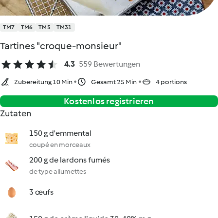
TM7
TM6
TM5
TM31
Tartines "croque-monsieur"
4.3
559 Bewertungen
Zubereitung 10 Min
Gesamt 25 Min
4 portions
Kostenlos registrieren
Zutaten
150 g d'emmental
coupé en morceaux
200 g de lardons fumés
de type allumettes
3 œufs