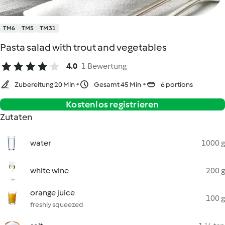
TM6
TM5
TM31
Pasta salad with trout and vegetables
4.0
1 Bewertung
Zubereitung 20 Min
Gesamt 45 Min
6 portions
Kostenlos registrieren
Zutaten
water
1000 g
white wine
200 g
orange juice
100 g
freshly squeezed