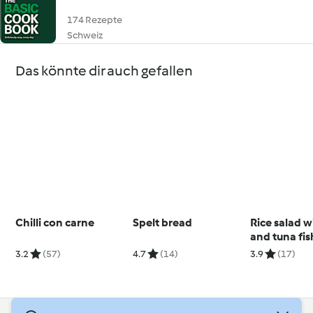
174 Rezepte
Schweiz
Das könnte dir auch gefallen
Chilli con carne
Spelt bread
Rice salad w
and tuna fis
3.2
(57)
4.7
(14)
3.9
(17)