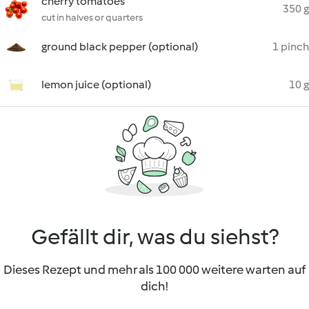
cherry tomatoes
350 g
cut in halves or quarters
ground black pepper (optional)
1 pinch
lemon juice (optional)
10 g
Gefällt dir, was du siehst?
Dieses Rezept und mehr als 100 000 weitere warten auf
dich!