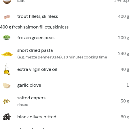
salt
1 ½ tsp
trout fillets, skinless
400 g
400 g fresh salmon fillets, skinless
frozen green peas
200 g
short dried pasta
240 g
(e.g. mezze penne rigate), 10 minutes cooking time
extra virgin olive oil
40 g
garlic clove
1
salted capers
30 g
rinsed
black olives, pitted
80 g