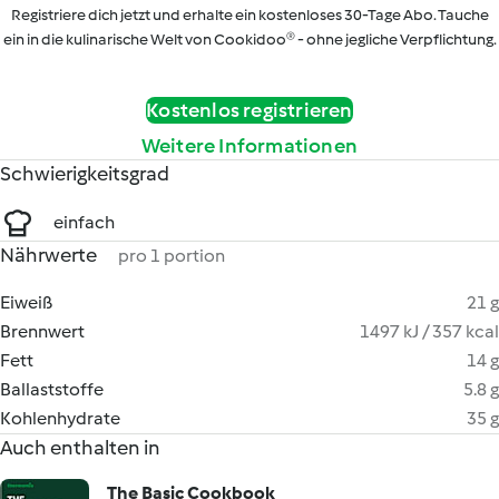
Registriere dich jetzt und erhalte ein kostenloses 30-Tage Abo. Tauche
ein in die kulinarische Welt von Cookidoo® - ohne jegliche Verpflichtung.
Kostenlos registrieren
Weitere Informationen
Schwierigkeitsgrad
einfach
Nährwerte
pro 1 portion
Eiweiß
21 g
Brennwert
1497 kJ / 357 kcal
Fett
14 g
Ballaststoffe
5.8 g
Kohlenhydrate
35 g
Auch enthalten in
The Basic Cookbook