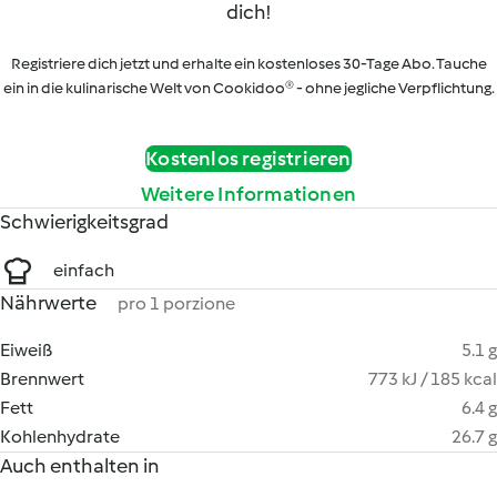
dich!
Registriere dich jetzt und erhalte ein kostenloses 30-Tage Abo. Tauche
ein in die kulinarische Welt von Cookidoo® - ohne jegliche Verpflichtung.
Kostenlos registrieren
Weitere Informationen
Schwierigkeitsgrad
einfach
Nährwerte
pro 1 porzione
Eiweiß
5.1 g
Brennwert
773 kJ / 185 kcal
Fett
6.4 g
Kohlenhydrate
26.7 g
Auch enthalten in