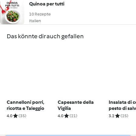
Quinoa per tutti
10 Rezepte
Italien
Das könnte dir auch gefallen
Cannelloni porri,
Capesante della
Insalata di 
ricotta e Taleggio
Vigilia
pesto di sal
4.0
(35)
4.0
(21)
3.2
(25)