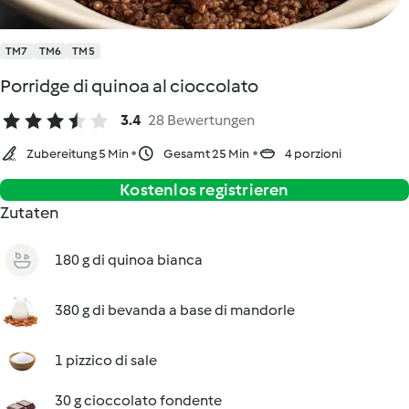
TM7
TM6
TM5
Porridge di quinoa al cioccolato
3.4
28 Bewertungen
Zubereitung 5 Min
Gesamt 25 Min
4 porzioni
Kostenlos registrieren
Zutaten
180 g di quinoa bianca
380 g di bevanda a base di mandorle
1 pizzico di sale
30 g cioccolato fondente