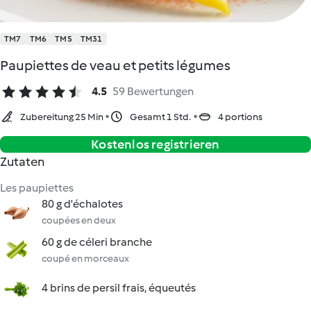
TM7
TM6
TM5
TM31
Paupiettes de veau et petits légumes
4.5
59 Bewertungen
Zubereitung 25 Min
Gesamt 1 Std.
4 portions
Kostenlos registrieren
Zutaten
Les paupiettes
80 g d'échalotes
coupées en deux
60 g de céleri branche
coupé en morceaux
4 brins de persil frais, équeutés