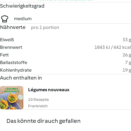
Schwierigkeitsgrad
medium
Nährwerte
pro 1 portion
Eiweiß
33 g
Brennwert
1843 kJ / 442 kcal
Fett
26 g
Ballaststoffe
7 g
Kohlenhydrate
19 g
Auch enthalten in
Légumes nouveaux
10 Rezepte
Frankreich
Das könnte dir auch gefallen