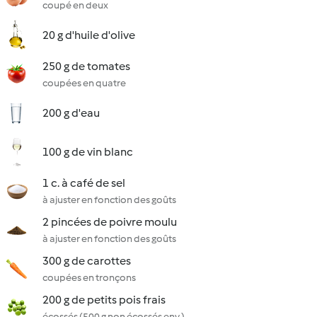
coupé en deux
20 g d'huile d'olive
250 g de tomates
coupées en quatre
200 g d'eau
100 g de vin blanc
1 c. à café de sel
à ajuster en fonction des goûts
2 pincées de poivre moulu
à ajuster en fonction des goûts
300 g de carottes
coupées en tronçons
200 g de petits pois frais
écossés (500 g non écossés env.)