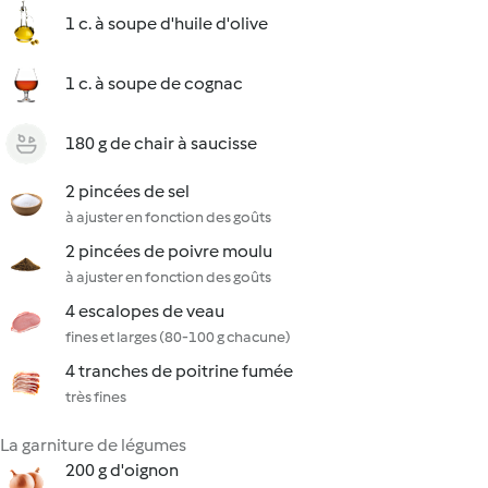
1 c. à soupe d'huile d'olive
1 c. à soupe de cognac
180 g de chair à saucisse
2 pincées de sel
à ajuster en fonction des goûts
2 pincées de poivre moulu
à ajuster en fonction des goûts
4 escalopes de veau
fines et larges (80-100 g chacune)
4 tranches de poitrine fumée
très fines
La garniture de légumes
200 g d'oignon