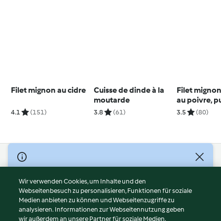
Filet mignon au cidre
Cuisse de dinde à la
Filet migno
moutarde
au poivre, p
pomme de te
4.1
(151)
3.8
(61)
3.5
(80)
pot de crèm
citron-car
© Copyright 2026
Nutzungsbedingungen
Wir verwenden Cookies, um Inhalte und den
Webseitenbesuch zu personalisieren, Funktionen für soziale
Datenschutzrichtlinien
Medien anbieten zu können und Webseitenzugriffe zu
Disclaimer
analysieren. Informationen zur Webseitennutzung geben
Impressum
wir außerdem an unsere Partner für soziale Medien,