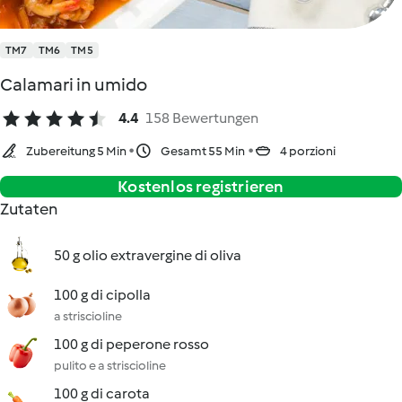
TM7
TM6
TM5
Calamari in umido
4.4
158 Bewertungen
Zubereitung 5 Min
Gesamt 55 Min
4 porzioni
Kostenlos registrieren
Zutaten
50 g olio extravergine di oliva
100 g di cipolla
a striscioline
100 g di peperone rosso
pulito e a striscioline
100 g di carota