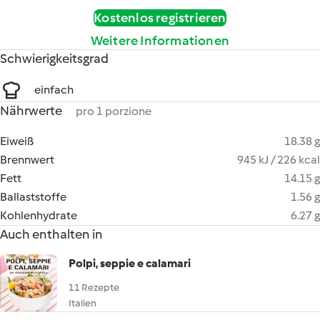
Kostenlos registrieren
Weitere Informationen
Schwierigkeitsgrad
einfach
Nährwerte
pro 1 porzione
Eiweiß
18.38 g
Brennwert
945 kJ / 226 kcal
Fett
14.15 g
Ballaststoffe
1.56 g
Kohlenhydrate
6.27 g
Auch enthalten in
Polpi, seppie e calamari
11 Rezepte
Italien