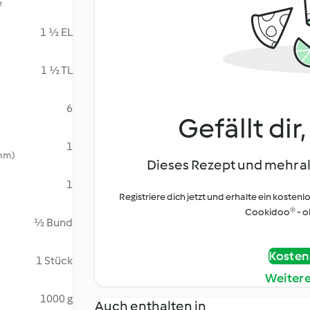
e
1 ½ EL
1 ½ TL
6
Gefällt dir
1
 mm)
Dieses Rezept und mehr al
1
Registriere dich jetzt und erhalte ein kostenl
Cookidoo® - oh
½ Bund
Kostenl
1 Stück
Weiter
1000 g
Auch enthalten in