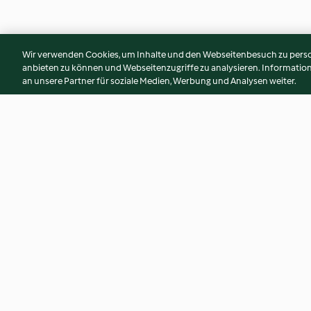
Wir verwenden Cookies, um Inhalte und den Webseitenbesuch zu person
anbieten zu können und Webseitenzugriffe zu analysieren. Informati
an unsere Partner für soziale Medien, Werbung und Analysen weiter.
Weißwurstsenf
Eingelegte Gurken
4.7
(62)
3.6
(17)
© Copyright 2026