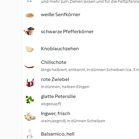
und mehr zum Ziehen lassen und für die Fettpfann
weiße Senfkörner
schwarze Pfefferkörner
Knoblauchzehen
Chilischote
längs halbiert, entkernt, in dünnen Scheiben (ca. 3
rote Zwiebel
in dünnen, halben Ringen
glatte Petersilie
abgezupft
Ingwer, frisch
walnussgroß, in dünnen Scheiben
Balsamico, hell