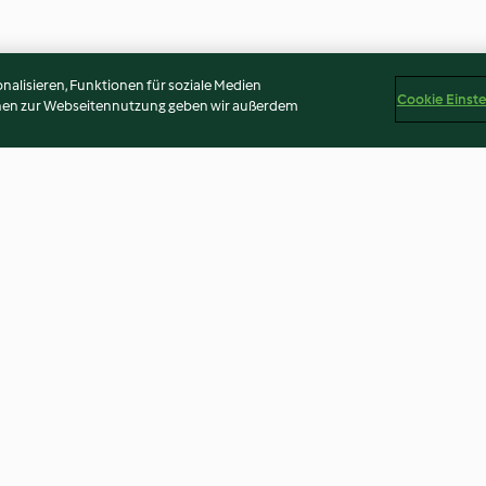
alisieren, Funktionen für soziale Medien
Cookie Einst
onen zur Webseitennutzung geben wir außerdem
scheiben
Ratzfatz-Suppenpulver
Buttermilch-Kar
3.7
(132)
3.5
(44)