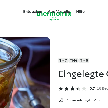
Entdecken
Abo Vorteile
Hilfe
TM7
TM6
TM5
Eingelegte 
3.7
18 Be
Zubereitung 45 Min