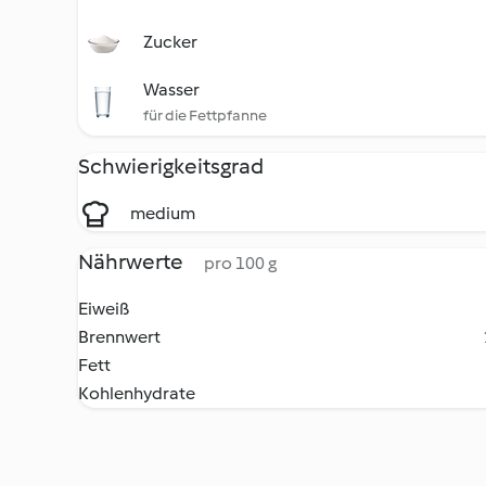
Zucker
Wasser
für die Fettpfanne
Schwierigkeitsgrad
medium
Nährwerte
pro 100 g
Eiweiß
Brennwert
Fett
Kohlenhydrate