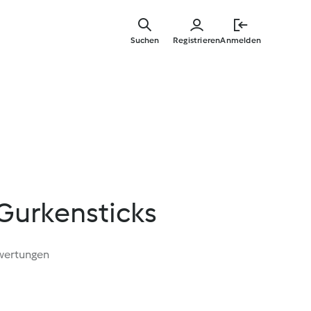
Springe
zum
Suchen
Registrieren
Anmelden
Hauptinha
Gurkensticks
wertungen