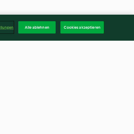
ellungen
Alle ablehnen
Cookies akzeptieren
amell-Dessert
Eingelegte Wachteleier
3.7
(12)