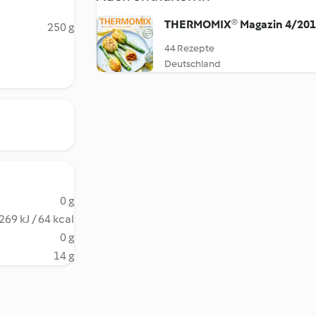
THERMOMIX® Magazin 4/20
250 g
44 Rezepte
Deutschland
0 g
269 kJ / 64 kcal
0 g
14 g