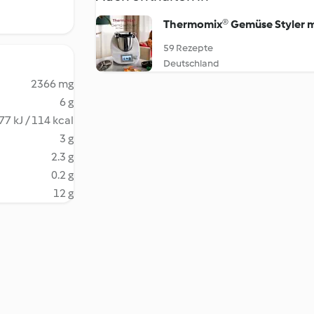
Thermomix® Gemüse Styler m
59 Rezepte
Deutschland
2366 mg
6 g
77 kJ / 114 kcal
3 g
2.3 g
0.2 g
12 g