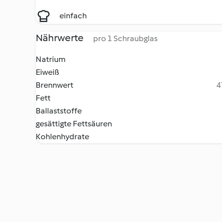
einfach
Nährwerte
pro 1 Schraubglas
Natrium
Eiweiß
Brennwert
4
Fett
Ballaststoffe
gesättigte Fettsäuren
Kohlenhydrate