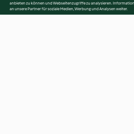
anbieten zu können und Webseitenzugriffe zu analysieren. Informati
an unsere Partner für soziale Medien, Werbung und Analysen weiter.
Pilz-Puder
Basis-Gewürz
4.7
(18)
4.4
(36)
© Copyright 2026
Nutzungsbedingungen
Datenschutzrichtlinien
Erklärung zur Barrierefreiheit