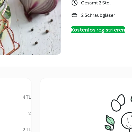
Gesamt 2 Std.
2 Schraubgläser
Kostenlos registrieren
4 TL
2
2 TL