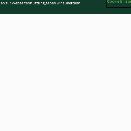
Cookie Einst
onen zur Webseitennutzung geben wir außerdem
Zwiebel-Flammkuchen
Eingelegte Gur
3.7
(38)
4.0
(32)
Disclaimer
Impressum
Cookies
Inhalt melden
Abo 