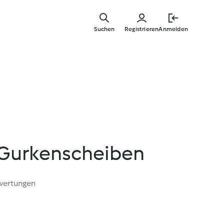
Springe
zum
Suchen
Registrieren
Anmelden
Hauptinha
 Gurkenscheiben
wertungen