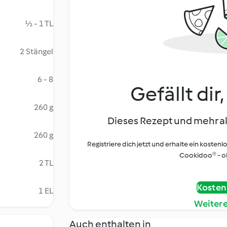
½ - 1 TL
2 Stängel
6 - 8
Gefällt dir
260 g
Dieses Rezept und mehr al
260 g
Registriere dich jetzt und erhalte ein kostenl
Cookidoo® - oh
2 TL
Kostenl
1 EL
Weiter
Auch enthalten in