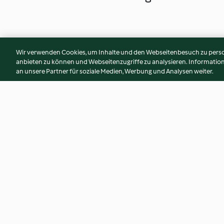
Wir verwenden Cookies, um Inhalte und den Webseitenbesuch zu person
anbieten zu können und Webseitenzugriffe zu analysieren. Informati
an unsere Partner für soziale Medien, Werbung und Analysen weiter.
Risotto au chou-fleur
Risotto crevette-é
3.9
(360)
3.9
(418)
© Copyright 2026