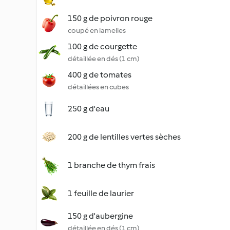
150 g de poivron rouge
coupé en lamelles
100 g de courgette
détaillée en dés (1 cm)
400 g de tomates
détaillées en cubes
250 g d'eau
200 g de lentilles vertes sèches
1 branche de thym frais
1 feuille de laurier
150 g d'aubergine
détaillée en dés (1 cm)