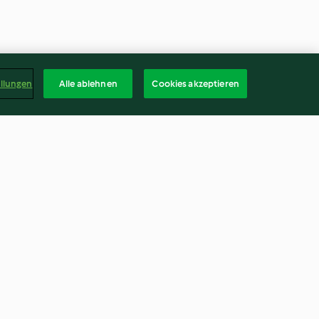
ellungen
Alle ablehnen
Cookies akzeptieren
s aux
Lasagnes aux légumes
nanas
4.7
(343)