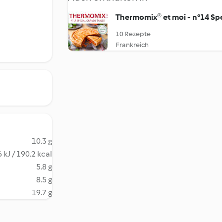
Thermomix® et moi - n°14 Spé
10 Rezepte
Frankreich
10.3 g
 kJ / 190.2 kcal
5.8 g
8.5 g
19.7 g