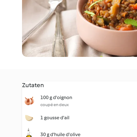
Zutaten
100 g d'oignon
coupé en deux
1 gousse d'ail
30 g d'huile d'olive