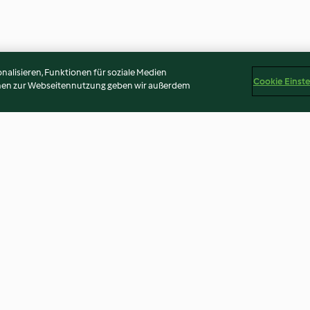
alisieren, Funktionen für soziale Medien
Cookie Einst
onen zur Webseitennutzung geben wir außerdem
pinard
Œufs au nid à la purée de
Cari de crevette
chou-fleur
courgettes et a
4.0
(333)
4.7
(1.1K)