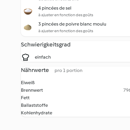
4 pincées de sel
à ajuster en fonction des goûts
3 pincées de poivre blanc moulu
à ajuster en fonction des goûts
Schwierigkeitsgrad
einfach
Nährwerte
pro 1 portion
Eiweiß
Brennwert
796
Fett
Ballaststoffe
Kohlenhydrate