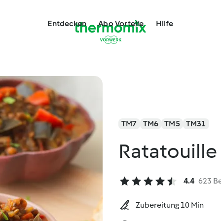
Entdecken
Abo Vorteile
Hilfe
TM7
TM6
TM5
TM31
Ratatouille 
4.4
623 B
Zubereitung 10 Min