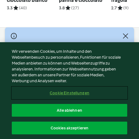
cioccolato bianco
panna e cioccolato
fragola
3.3
(40)
3.8
(27)
2.7
(9)
© Copyright 2026
Nutzungsbedingungen
Wir verwenden Cookies, um Inhalte und den
Webseitenbesuch zu personalisieren, Funktionen für soziale
Datenschutzrichtlinien
Medien anbieten zu können und Webseitenzugriffe zu
Disclaimer
analysieren. Informationen zur Webseitennutzung geben
Impressum
wir außerdem an unsere Partner für soziale Medien,
Werbung und Analysen weiter.
Cookies
Inhalt melden
Cookie Einstellungen
Abo kündigen
Vertrag widerrufen
Alle ablehnen
Erklärung zur Barrierefreiheit
Deutsch
Cookies akzeptieren