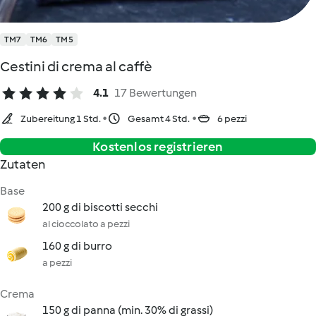
TM7
TM6
TM5
Cestini di crema al caffè
4.1
17 Bewertungen
Zubereitung 1 Std.
Gesamt 4 Std.
6 pezzi
Kostenlos registrieren
Zutaten
Base
200 g di biscotti secchi
al cioccolato a pezzi
160 g di burro
a pezzi
Crema
150 g di panna (min. 30% di grassi)