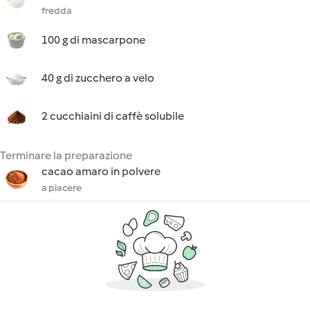
fredda
100 g di mascarpone
40 g di zucchero a velo
2 cucchiaini di caffè solubile
Terminare la preparazione
cacao amaro in polvere
a piacere