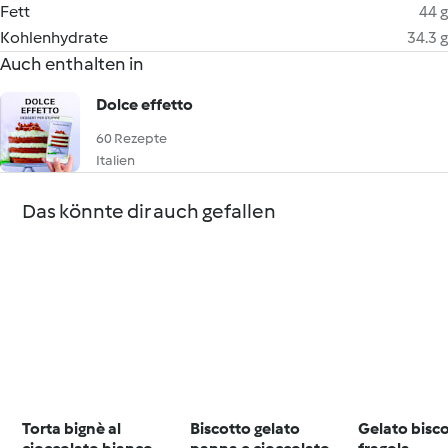
Fett
44 g
Kohlenhydrate
34.3 g
Auch enthalten in
Dolce effetto
60 Rezepte
Italien
Das könnte dir auch gefallen
Torta bignè al
Biscotto gelato
Gelato bisco