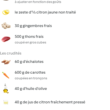
à ajuster en fonction des goûts
le zeste d'½ citron jaune non traité
30 g gingembres frais
500 g thons frais
coupé en gros cubes
Les crudités
60 g d'échalotes
600 g de carottes
coupées en tronçons
40 g d'huile d'olive
40 g de jus de citron fraîchement pressé