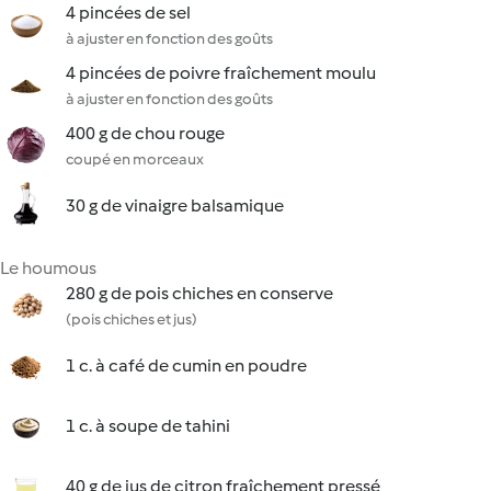
4 pincées de sel
à ajuster en fonction des goûts
4 pincées de poivre fraîchement moulu
à ajuster en fonction des goûts
400 g de chou rouge
coupé en morceaux
30 g de vinaigre balsamique
Le houmous
280 g de pois chiches en conserve
(pois chiches et jus)
1 c. à café de cumin en poudre
1 c. à soupe de tahini
40 g de jus de citron fraîchement pressé