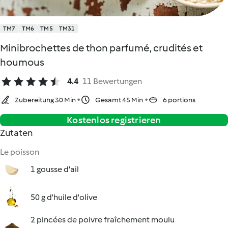
TM7
TM6
TM5
TM31
Minibrochettes de thon parfumé, crudités et
houmous
4.4
11 Bewertungen
Zubereitung 30 Min
Gesamt 45 Min
6 portions
Kostenlos registrieren
Zutaten
Le poisson
1 gousse d'ail
50 g d'huile d'olive
2 pincées de poivre fraîchement moulu