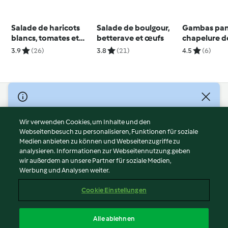
Salade de haricots
Salade de boulgour,
Gambas pané
blancs, tomates et
betterave et œufs
chapelure de
menthe
asperges ver
3.9
(26)
3.8
(21)
4.5
(6)
morilles (La
Clément)
© Copyright 2026
Nutzungsbedingungen
Wir verwenden Cookies, um Inhalte und den
Webseitenbesuch zu personalisieren, Funktionen für soziale
Datenschutzrichtlinien
Medien anbieten zu können und Webseitenzugriffe zu
Disclaimer
analysieren. Informationen zur Webseitennutzung geben
Impressum
wir außerdem an unsere Partner für soziale Medien,
Werbung und Analysen weiter.
Cookies
Inhalt melden
Cookie Einstellungen
Abo kündigen
Vertrag widerrufen
Alle ablehnen
Erklärung zur Barrierefreiheit