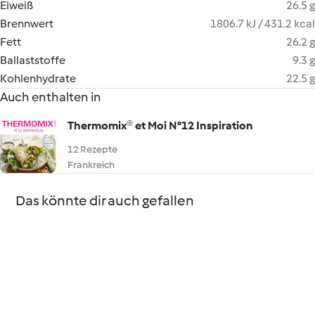
Eiweiß
26.5 g
Brennwert
1806.7 kJ / 431.2 kcal
Fett
26.2 g
Ballaststoffe
9.3 g
Kohlenhydrate
22.5 g
Auch enthalten in
Thermomix® et Moi N°12 Inspiration
12 Rezepte
Frankreich
Das könnte dir auch gefallen