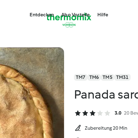
Entdecken
Abo Vorteile
Hilfe
TM7
TM6
TM5
TM31
Panada sar
3.0
20 Be
Zubereitung 20 Min