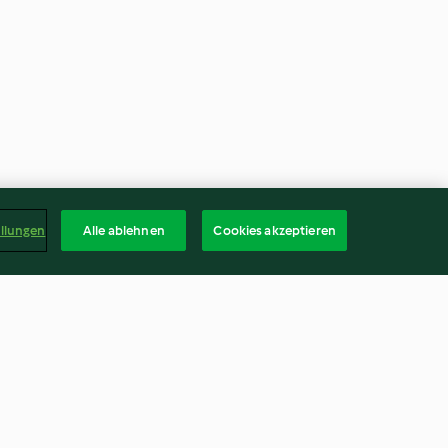
ellungen
Alle ablehnen
Cookies akzeptieren
lattosio)
Torta cioccolato e arancia
3.1
(106)