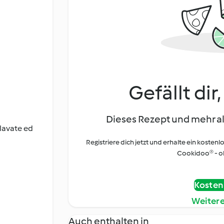
Gefällt dir
Dieses Rezept und mehr al
 lavate ed
Registriere dich jetzt und erhalte ein kostenl
Cookidoo® - oh
Kostenl
Weiter
Auch enthalten in