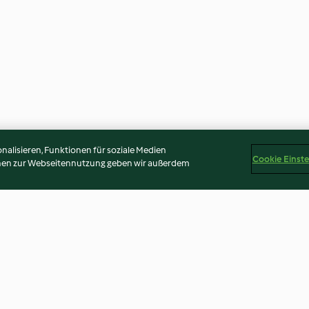
alisieren, Funktionen für soziale Medien
Cookie Einst
onen zur Webseitennutzung geben wir außerdem
Cheesecake all'uva fragola
Tiramisù (senza 
3.9
(19)
3.8
(17)