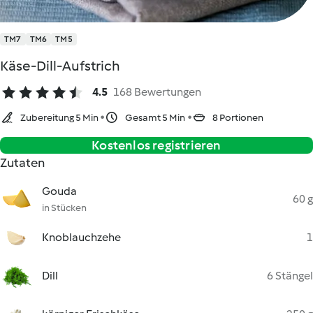
TM7
TM6
TM5
Käse-Dill-Aufstrich
4.5
168 Bewertungen
Zubereitung 5 Min
Gesamt 5 Min
8 Portionen
Kostenlos registrieren
Zutaten
Gouda
60 g
in Stücken
Knoblauchzehe
1
Dill
6 Stängel