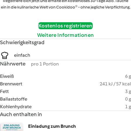
Registriere dich jetzt und erhalte ein kostenloses 30-Tage Abo. Tauche
ein in die kulinarische Welt von Cookidoo® - ohne jegliche Verpflichtung.
Kostenlos registrieren
Weitere Informationen
Schwierigkeitsgrad
einfach
Nährwerte
pro 1 Portion
Eiweiß
6 g
Brennwert
241 kJ / 57 kcal
Fett
3 g
Ballaststoffe
0 g
Kohlenhydrate
1 g
Auch enthalten in
Einladung zum Brunch