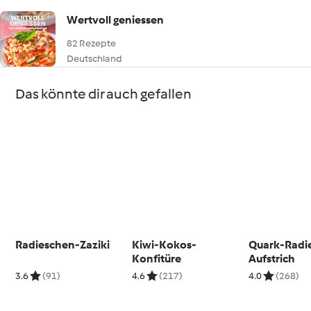
Wertvoll geniessen
82 Rezepte
Deutschland
Das könnte dir auch gefallen
Radieschen-Zaziki
Kiwi-Kokos-
Quark-Radi
Konfitüre
Aufstrich
3.6
(91)
4.6
(217)
4.0
(268)