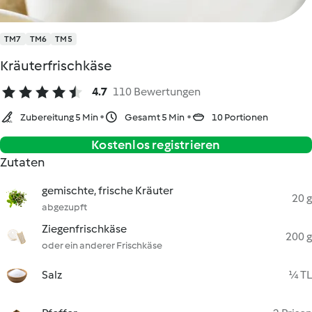
TM7
TM6
TM5
Kräuterfrischkäse
4.7
110 Bewertungen
Zubereitung 5 Min
Gesamt 5 Min
10 Portionen
Kostenlos registrieren
Zutaten
gemischte, frische Kräuter
20 g
abgezupft
Ziegenfrischkäse
200 g
oder ein anderer Frischkäse
Salz
¼ TL