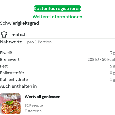
Kostenlos registrieren
Weitere Informationen
Schwierigkeitsgrad
einfach
Nährwerte
pro 1 Portion
Eiweiß
3 g
Brennwert
208 kJ / 50 kcal
Fett
5 g
Ballaststoffe
0 g
Kohlenhydrate
1 g
Auch enthalten in
Wertvoll geniessen
82 Rezepte
Österreich