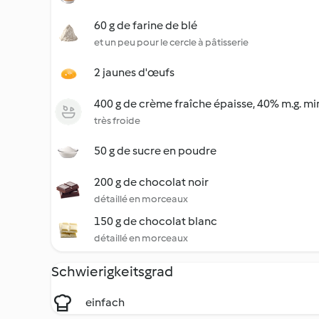
60 g de farine de blé
et un peu pour le cercle à pâtisserie
2 jaunes d'œufs
400 g de crème fraîche épaisse, 40% m.g. mi
très froide
50 g de sucre en poudre
200 g de chocolat noir
détaillé en morceaux
150 g de chocolat blanc
détaillé en morceaux
Schwierigkeitsgrad
einfach