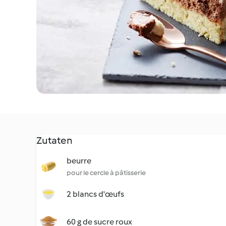
Zutaten
beurre
pour le cercle à pâtisserie
2 blancs d'œufs
60 g de sucre roux