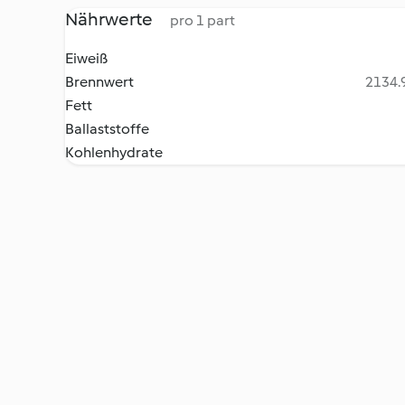
Nährwerte
pro 1 part
Eiweiß
Brennwert
2134.9
Fett
Ballaststoffe
Kohlenhydrate