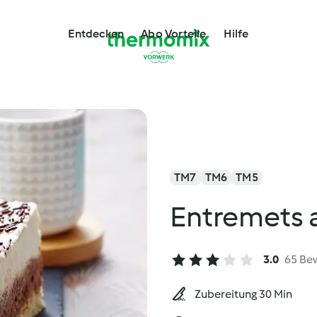
Entdecken
Abo Vorteile
Hilfe
TM7
TM6
TM5
Entremets 
3.0
65 Be
Zubereitung 30 Min