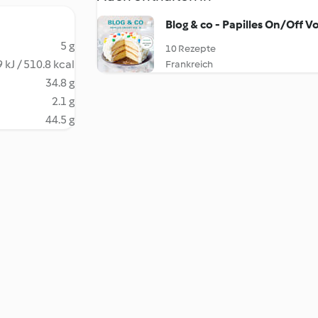
Blog & co - Papilles On/Off Vol
5 g
10 Rezepte
 kJ / 510.8 kcal
Frankreich
34.8 g
2.1 g
44.5 g