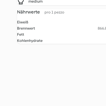
medium
Nährwerte
pro 1 pezzo
Eiweiß
Brennwert
866.8
Fett
Kohlenhydrate