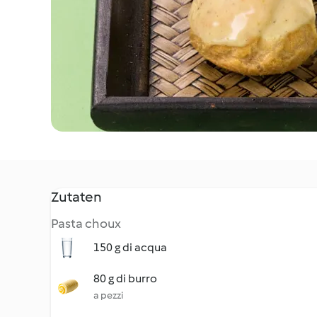
Zutaten
Pasta choux
150 g di acqua
80 g di burro
a pezzi