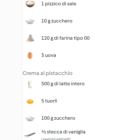
1 pizzico di sale
10 g zucchero
120 g di farina tipo 00
3 uova
Crema al pistacchio
500 g di latte intero
5 tuorli
100 g zucchero
½ stecca di vaniglia
i semini estratti