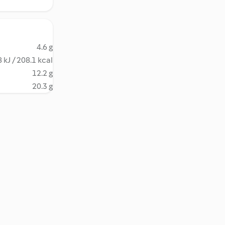
4.6 g
 kJ / 208.1 kcal
12.2 g
20.3 g