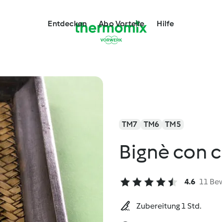
Entdecken
Abo Vorteile
Hilfe
TM7
TM6
TM5
Bignè con c
4.6
11 Be
Zubereitung 1 Std.