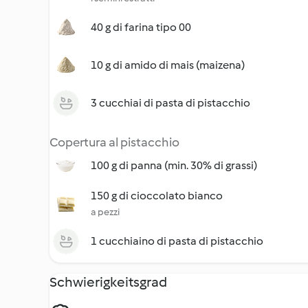
40 g di farina tipo 00
10 g di amido di mais (maizena)
3 cucchiai di pasta di pistacchio
Copertura al pistacchio
100 g di panna (min. 30% di grassi)
150 g di cioccolato bianco
a pezzi
1 cucchiaino di pasta di pistacchio
Schwierigkeitsgrad