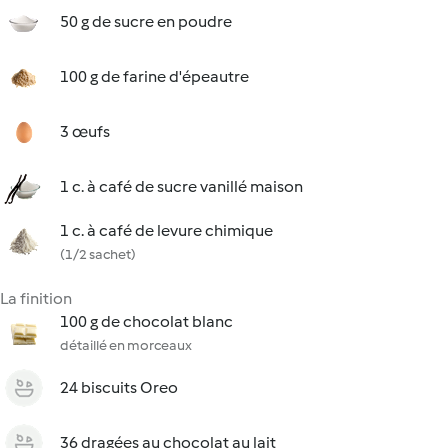
50 g de sucre en poudre
100 g de farine d'épeautre
3 œufs
1 c. à café de sucre vanillé maison
1 c. à café de levure chimique
(1/2 sachet)
La finition
100 g de chocolat blanc
détaillé en morceaux
24 biscuits Oreo
36 dragées au chocolat au lait