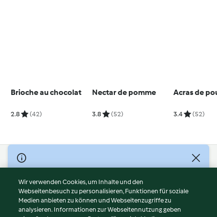
Brioche au chocolat
Nectar de pomme
Acras de po
2.8
(42)
3.8
(52)
3.4
(52)
© Copyright 2026
Nutzungsbedingungen
Wir verwenden Cookies, um Inhalte und den
Webseitenbesuch zu personalisieren, Funktionen für soziale
Datenschutzrichtlinien
Medien anbieten zu können und Webseitenzugriffe zu
Disclaimer
analysieren. Informationen zur Webseitennutzung geben