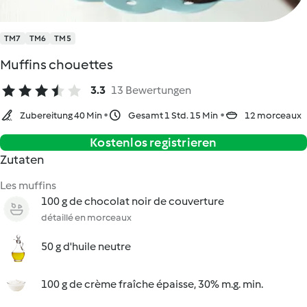
TM7
TM6
TM5
Muffins chouettes
3.3
13 Bewertungen
Zubereitung 40 Min
Gesamt 1 Std. 15 Min
12 morceaux
Kostenlos registrieren
Zutaten
Les muffins
100 g de chocolat noir de couverture
détaillé en morceaux
50 g d'huile neutre
100 g de crème fraîche épaisse, 30% m.g. min.