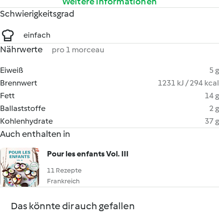
Weitere Informationen
Schwierigkeitsgrad
einfach
Nährwerte
pro 1 morceau
Eiweiß
5 g
Brennwert
1231 kJ / 294 kcal
Fett
14 g
Ballaststoffe
2 g
Kohlenhydrate
37 g
Auch enthalten in
Pour les enfants Vol. III
11 Rezepte
Frankreich
Das könnte dir auch gefallen