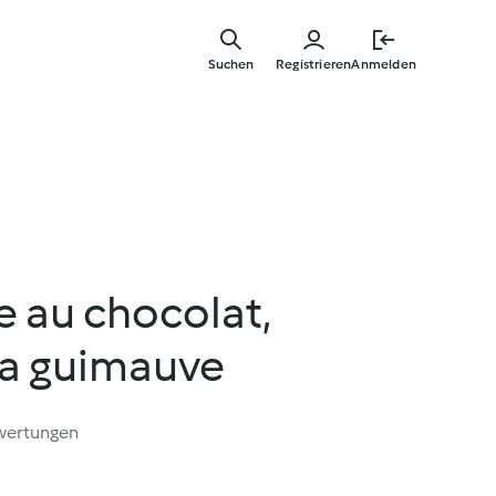
Springe
zum
Suchen
Registrieren
Anmelden
Hauptinha
 au chocolat,
la guimauve
wertungen