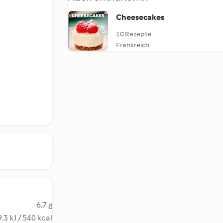
Cheesecakes
10 Rezepte
Frankreich
6.7 g
.3 kJ / 540 kcal