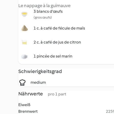
Le nappage à la guimauve
3 blancs d'œufs
(gros œufs)
1 c. à café de fécule de maïs
2 c. à café de jus de citron
1 pincée de sel marin
Schwierigkeitsgrad
medium
Nährwerte
pro 1 part
Eiweiß
Brennwert
2259