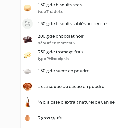
150 g de biscuits secs
type Thé de Lu
150 g de biscuits sablés au beurre
200 g de chocolat noir
détaillé en morceaux
350 g de fromage frais
type Philadelphia
150 g de sucre en poudre
1 c. à soupe de cacao en poudre
½ c. à café d'extrait naturel de vanille
3 gros œufs