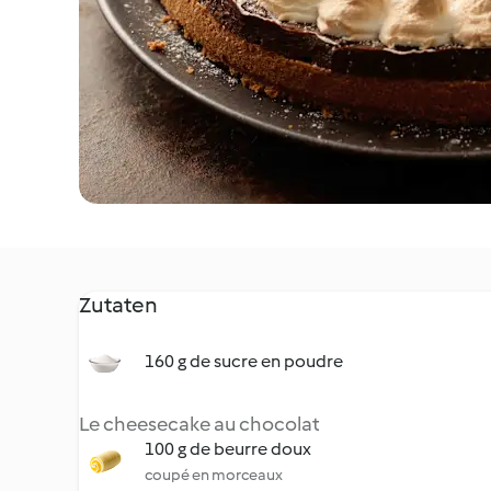
Zutaten
160 g de sucre en poudre
Le cheesecake au chocolat
100 g de beurre doux
coupé en morceaux