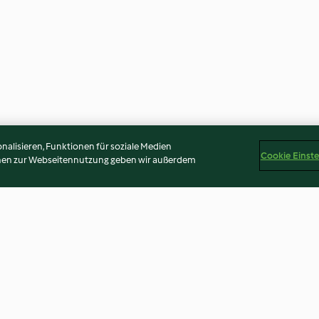
alisieren, Funktionen für soziale Medien
Cookie Einst
onen zur Webseitennutzung geben wir außerdem
Baguette roulée aux graines
Biscuits aquari
4.4
(13)
3.2
(12)