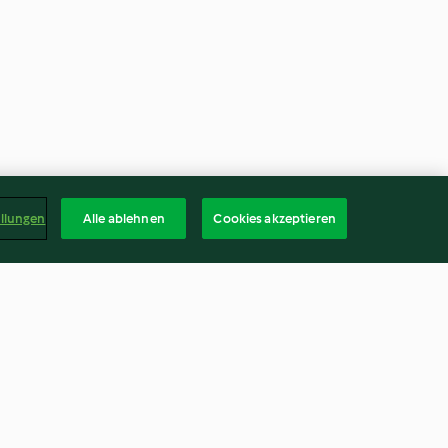
ellungen
Alle ablehnen
Cookies akzeptieren
um
Yaourt aux biscuits Maria
2.7
(31)