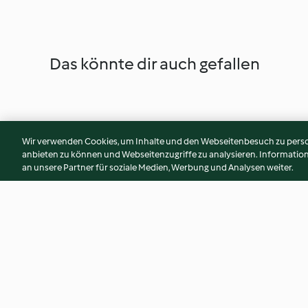
Das könnte dir auch gefallen
Wir verwenden Cookies, um Inhalte und den Webseitenbesuch zu person
anbieten zu können und Webseitenzugriffe zu analysieren. Informati
an unsere Partner für soziale Medien, Werbung und Analysen weiter.
Brioche au chocolat
Nectar de pomme
2.8
(42)
3.8
(52)