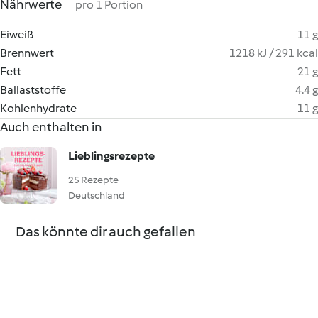
Nährwerte
pro 1 Portion
Eiweiß
11 g
Brennwert
1218 kJ / 291 kcal
Fett
21 g
Ballaststoffe
4.4 g
Kohlenhydrate
11 g
Auch enthalten in
Lieblingsrezepte
25 Rezepte
Deutschland
Das könnte dir auch gefallen