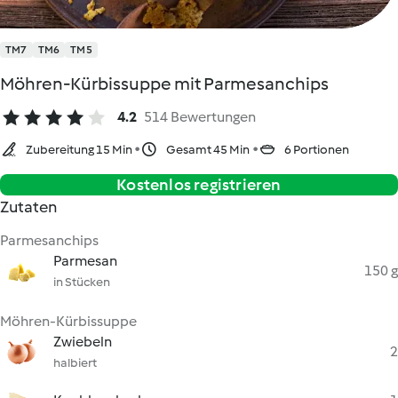
TM7
TM6
TM5
Möhren-Kürbissuppe mit Parmesanchips
4.2
514 Bewertungen
Zubereitung 15 Min
Gesamt 45 Min
6 Portionen
Kostenlos registrieren
Zutaten
Parmesanchips
Parmesan
150 g
in Stücken
Möhren-Kürbissuppe
Zwiebeln
2
halbiert