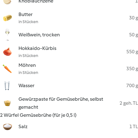
Knoblauchzehe
1
Butter
30 g
in Stücken
Weißwein, trocken
50 g
Hokkaido-Kürbis
550 g
in Stücken
Möhren
350 g
in Stücken
Wasser
700 g
Gewürzpaste für Gemüsebrühe, selbst
2 geh. TL
gemacht
2 Würfel Gemüsebrühe (für je 0,5 l)
Salz
1 TL