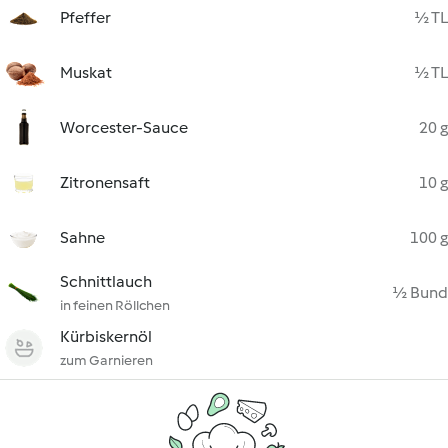
Pfeffer
½ TL
Muskat
½ TL
Worcester-Sauce
20 g
Zitronensaft
10 g
Sahne
100 g
Schnittlauch
½ Bund
in feinen Röllchen
Kürbiskernöl
zum Garnieren