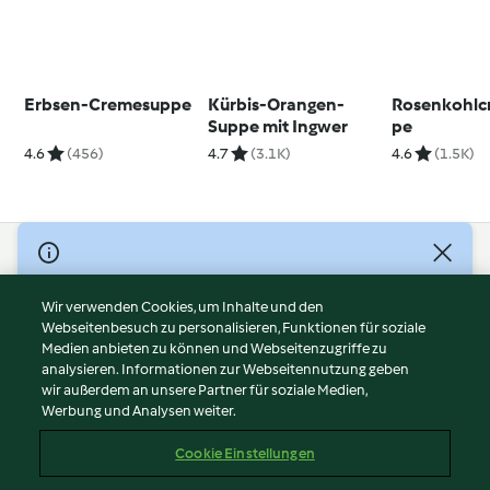
Erbsen-Cremesuppe
Kürbis-Orangen-
Rosenkohlc
Suppe mit Ingwer
pe
4.6
(456)
4.7
(3.1K)
4.6
(1.5K)
© Copyright 2026
Nutzungsbedingungen
Wir verwenden Cookies, um Inhalte und den
Webseitenbesuch zu personalisieren, Funktionen für soziale
Datenschutzrichtlinien
Medien anbieten zu können und Webseitenzugriffe zu
Disclaimer
analysieren. Informationen zur Webseitennutzung geben
Impressum
wir außerdem an unsere Partner für soziale Medien,
Werbung und Analysen weiter.
Cookies
Inhalt melden
Cookie Einstellungen
Abo kündigen