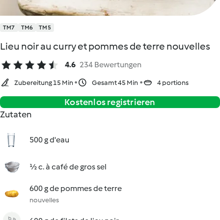
TM7
TM6
TM5
Lieu noir au curry et pommes de terre nouvelles
4.6
234 Bewertungen
Zubereitung 15 Min
Gesamt 45 Min
4 portions
Kostenlos registrieren
Zutaten
500 g d'eau
½ c. à café de gros sel
600 g de pommes de terre
nouvelles