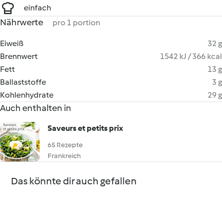
einfach
Nährwerte
pro 1 portion
Eiweiß
32 g
Brennwert
1542 kJ / 366 kcal
Fett
13 g
Ballaststoffe
3 g
Kohlenhydrate
29 g
Auch enthalten in
Saveurs et petits prix
65 Rezepte
Frankreich
Das könnte dir auch gefallen