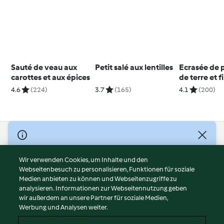
Sauté de veau aux
Petit salé aux lentilles
Ecrasée de
carottes et aux épices
de terre et fi
mignon au 
4.6
(224)
3.7
(165)
4.1
(200)
© Copyright 2026
Nutzungsbedingungen
Wir verwenden Cookies, um Inhalte und den
Webseitenbesuch zu personalisieren, Funktionen für soziale
Datenschutzrichtlinien
Medien anbieten zu können und Webseitenzugriffe zu
Disclaimer
analysieren. Informationen zur Webseitennutzung geben
Impressum
wir außerdem an unsere Partner für soziale Medien,
Werbung und Analysen weiter.
Cookies
Inhalt melden