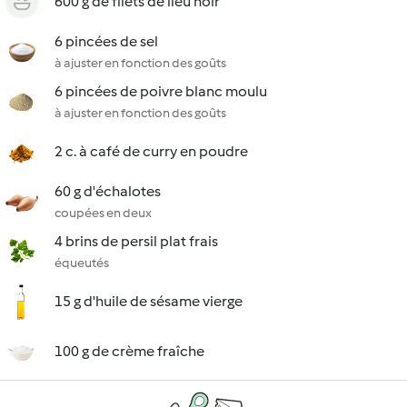
600 g de filets de lieu noir
6 pincées de sel
à ajuster en fonction des goûts
6 pincées de poivre blanc moulu
à ajuster en fonction des goûts
2 c. à café de curry en poudre
60 g d'échalotes
coupées en deux
4 brins de persil plat frais
équeutés
15 g d'huile de sésame vierge
100 g de crème fraîche