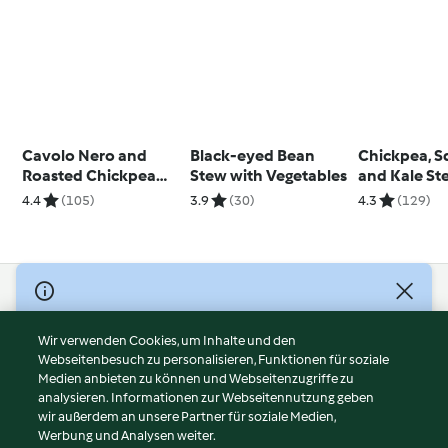
Cavolo Nero and
Black-eyed Bean
Chickpea, S
Roasted Chickpea
Stew with Vegetables
and Kale St
Salad
4.4
(105)
3.9
(30)
4.3
(129)
© Copyright 2026
Nutzungsbedingungen
Wir verwenden Cookies, um Inhalte und den
Webseitenbesuch zu personalisieren, Funktionen für soziale
Datenschutzrichtlinien
Medien anbieten zu können und Webseitenzugriffe zu
Disclaimer
analysieren. Informationen zur Webseitennutzung geben
Impressum
wir außerdem an unsere Partner für soziale Medien,
Werbung und Analysen weiter.
Cookies