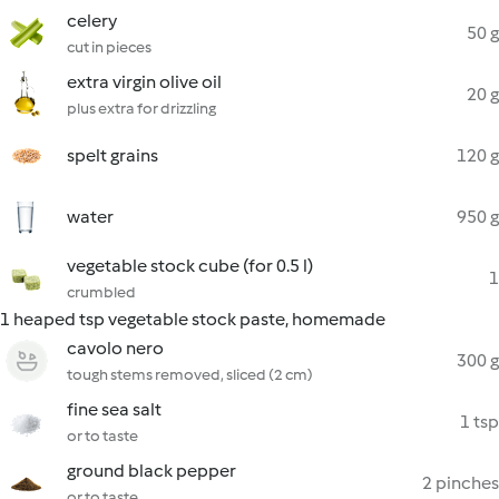
celery
50 g
cut in pieces
extra virgin olive oil
20 g
plus extra for drizzling
spelt grains
120 g
water
950 g
vegetable stock cube (for 0.5 l)
1
crumbled
1 heaped tsp vegetable stock paste, homemade
cavolo nero
300 g
tough stems removed, sliced (2 cm)
fine sea salt
1 tsp
or to taste
ground black pepper
2 pinches
or to taste