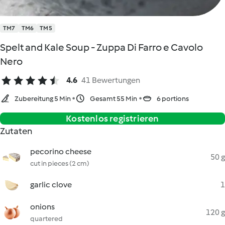
TM7
TM6
TM5
Spelt and Kale Soup - Zuppa Di Farro e Cavolo
Nero
4.6
41 Bewertungen
Zubereitung 5 Min
Gesamt 55 Min
6 portions
Kostenlos registrieren
Zutaten
pecorino cheese
50 g
cut in pieces (2 cm)
garlic clove
1
onions
120 g
quartered