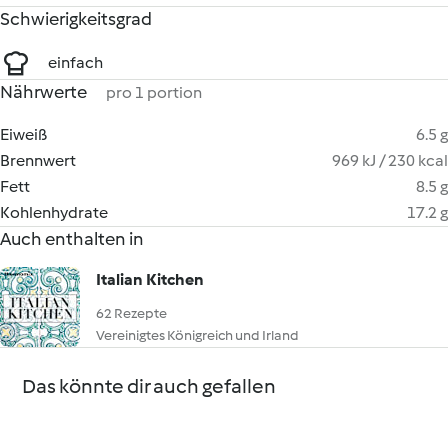
Schwierigkeitsgrad
einfach
Nährwerte
pro 1 portion
Eiweiß
6.5 g
Brennwert
969 kJ / 230 kcal
Fett
8.5 g
Kohlenhydrate
17.2 g
Auch enthalten in
Italian Kitchen
62 Rezepte
Vereinigtes Königreich und Irland
Das könnte dir auch gefallen