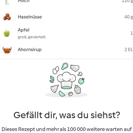
Milch
120 g
Haselnüsse
40 g
Apfel
1
groß, geviertelt
Ahornsirup
2 EL
Gefällt dir, was du siehst?
Dieses Rezept und mehr als 100 000 weitere warten auf