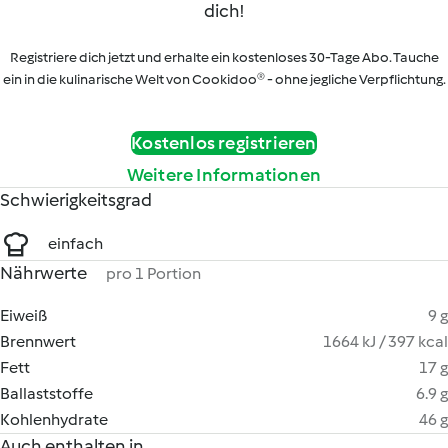
dich!
Registriere dich jetzt und erhalte ein kostenloses 30-Tage Abo. Tauche
ein in die kulinarische Welt von Cookidoo® - ohne jegliche Verpflichtung.
Kostenlos registrieren
Weitere Informationen
Schwierigkeitsgrad
einfach
Nährwerte
pro 1 Portion
Eiweiß
9 g
Brennwert
1664 kJ / 397 kcal
Fett
17 g
Ballaststoffe
6.9 g
Kohlenhydrate
46 g
Auch enthalten in