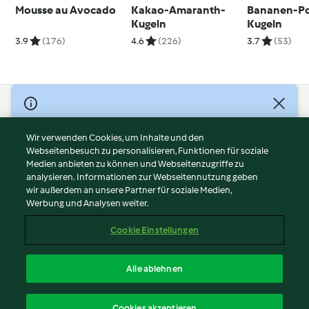
Mousse au Avocado
Kakao-Amaranth-
Bananen-P
Kugeln
Kugeln
3.9
(176)
4.6
(226)
3.7
(53)
© Copyright 2026
Nutzungsbedingungen
Wir verwenden Cookies, um Inhalte und den
Webseitenbesuch zu personalisieren, Funktionen für soziale
Datenschutzrichtlinien
Medien anbieten zu können und Webseitenzugriffe zu
Disclaimer
analysieren. Informationen zur Webseitennutzung geben
Impressum
wir außerdem an unsere Partner für soziale Medien,
Werbung und Analysen weiter.
Cookies
Inhalt melden
Cookie Einstellungen
Abo kündigen
Vertrag widerrufen
Alle ablehnen
Erklärung zur Barrierefreiheit
Deutsch
Cookies akzeptieren