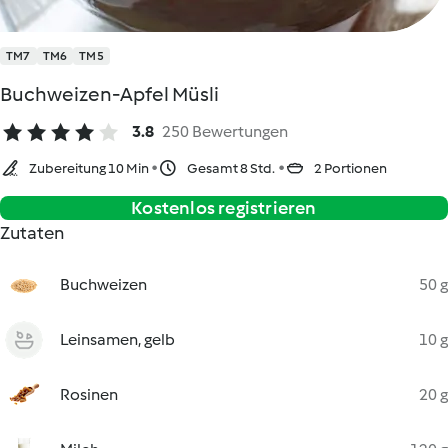
TM7
TM6
TM5
Buchweizen-Apfel Müsli
3.8
250 Bewertungen
Zubereitung 10 Min
Gesamt 8 Std.
2 Portionen
Kostenlos registrieren
Zutaten
Buchweizen
50 g
Leinsamen, gelb
10 g
Rosinen
20 g