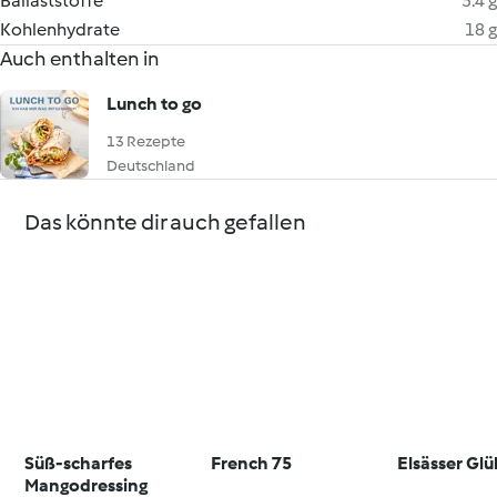
Ballaststoffe
5.4 g
Kohlenhydrate
18 g
Auch enthalten in
Lunch to go
13 Rezepte
Deutschland
Das könnte dir auch gefallen
Süß-scharfes
French 75
Elsässer Gl
Mangodressing