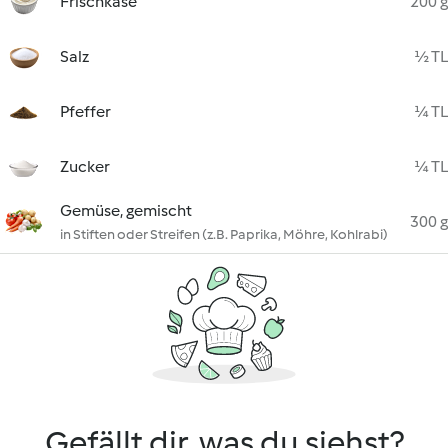
Frischkäse
200 g
Salz
½ TL
Pfeffer
¼ TL
Zucker
¼ TL
Gemüse, gemischt
300 g
in Stiften oder Streifen (z.B. Paprika, Möhre, Kohlrabi)
Gefällt dir, was du siehst?