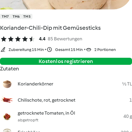
TM7
TM6
TM5
Koriander-Chili-Dip mit Gemüsesticks
4.4
85 Bewertungen
Zubereitung 15 Min
Gesamt 15 Min
2 Portionen
Kostenlos registrieren
Zutaten
Korianderkörner
½ TL
Chilischote, rot, getrocknet
1
getrocknete Tomaten, in Öl
40 g
abgetropft