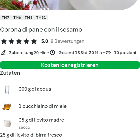
TM7
TM6
TM5
TM31
Corona di pane con il sesamo
5.0
8 Bewertungen
Zubereitung 20 Min
Gesamt 15 Std. 30 Min
10 porzioni
Kostenlos registrieren
Zutaten
300 g di acqua
1 cucchiaino di miele
35 g di lievito madre
secco
25 g di lievito di birra fresco