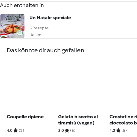
Auch enthalten in
Un Natale speciale
5 Rezepte
Italien
Das könnte dir auch gefallen
Coupelle ripiene
Gelato biscotto al
Crostatine r
tiramisù (vegan)
cioccolato 
4.0
(2)
3.0
(5)
4.2
(5)