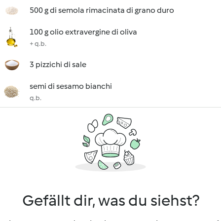
500 g di semola rimacinata di grano duro
100 g olio extravergine di oliva
+ q.b.
3 pizzichi di sale
semi di sesamo bianchi
q.b.
Gefällt dir, was du siehst?