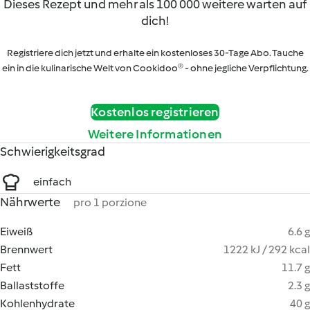
Dieses Rezept und mehr als 100 000 weitere warten auf
dich!
Registriere dich jetzt und erhalte ein kostenloses 30-Tage Abo. Tauche
ein in die kulinarische Welt von Cookidoo® - ohne jegliche Verpflichtung.
Kostenlos registrieren
Weitere Informationen
Schwierigkeitsgrad
einfach
Nährwerte
pro 1 porzione
Eiweiß
6.6 g
Brennwert
1222 kJ / 292 kcal
Fett
11.7 g
Ballaststoffe
2.3 g
Kohlenhydrate
40 g