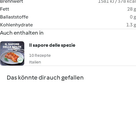
Brennwert
1581 kJ / 378 kcal
Fett
28 g
Ballaststoffe
0 g
Kohlenhydrate
1.3 g
Auch enthalten in
Il sapore delle spezie
10 Rezepte
Italien
Das könnte dir auch gefallen