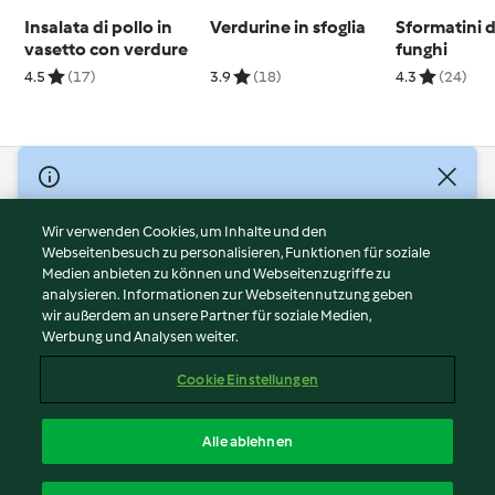
Insalata di pollo in
Verdurine in sfoglia
Sformatini d
vasetto con verdure
funghi
4.5
(17)
3.9
(18)
4.3
(24)
© Copyright 2026
Nutzungsbedingungen
Wir verwenden Cookies, um Inhalte und den
Webseitenbesuch zu personalisieren, Funktionen für soziale
Datenschutzrichtlinien
Medien anbieten zu können und Webseitenzugriffe zu
Disclaimer
analysieren. Informationen zur Webseitennutzung geben
Impressum
wir außerdem an unsere Partner für soziale Medien,
Werbung und Analysen weiter.
Cookies
Inhalt melden
Cookie Einstellungen
Abo kündigen
Vertrag widerrufen
Alle ablehnen
Erklärung zur Barrierefreiheit