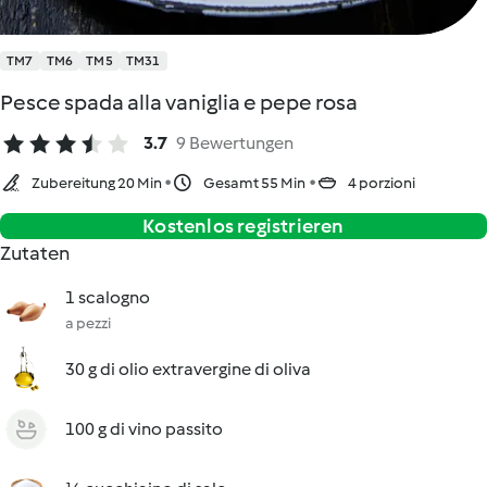
TM7
TM6
TM5
TM31
Pesce spada alla vaniglia e pepe rosa
3.7
9 Bewertungen
Zubereitung 20 Min
Gesamt 55 Min
4 porzioni
Kostenlos registrieren
Zutaten
1 scalogno
a pezzi
30 g di olio extravergine di oliva
100 g di vino passito