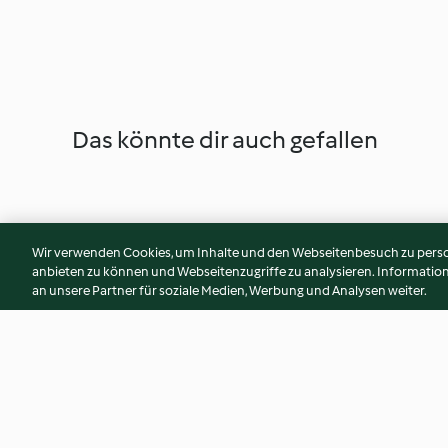
Das könnte dir auch gefallen
Wir verwenden Cookies, um Inhalte und den Webseitenbesuch zu person
anbieten zu können und Webseitenzugriffe zu analysieren. Informati
an unsere Partner für soziale Medien, Werbung und Analysen weiter.
Mug cake à la pâte à tartiner
Tiramisu noisettes,