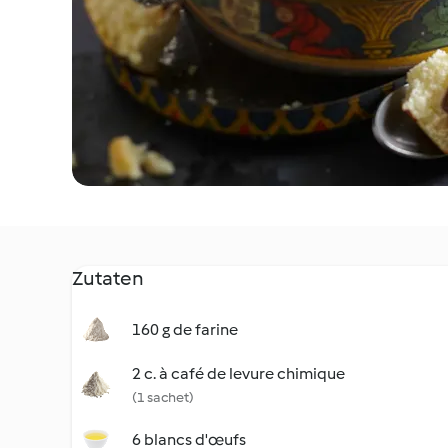
Zutaten
160 g de farine
2 c. à café de levure chimique
(1 sachet)
6 blancs d'œufs