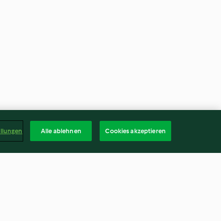
ellungen
Alle ablehnen
Cookies akzeptieren
s au chocolat
Tiramisu aux deux chocolats et