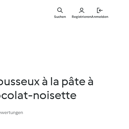
Springe
zum
Suchen
Registrieren
Anmelden
Hauptinha
usseux à la pâte à
ocolat-noisette
ewertungen