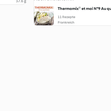
37.6 g
Thermomix® et moi N°9 Au qu
11 Rezepte
Frankreich