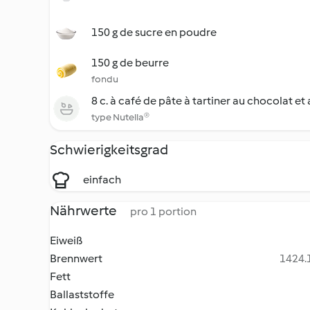
150 g de sucre en poudre
150 g de beurre
fondu
8 c. à café de pâte à tartiner au chocolat et
type Nutella®
Schwierigkeitsgrad
einfach
Nährwerte
pro 1 portion
Eiweiß
Brennwert
1424.1
Fett
Ballaststoffe