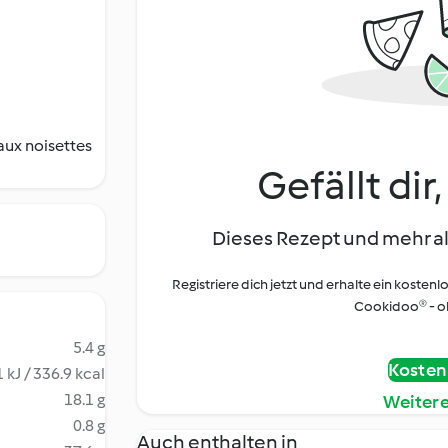
 aux noisettes
Gefällt dir
Dieses Rezept und mehr al
Registriere dich jetzt und erhalte ein kostenl
Cookidoo® - oh
5.4 g
Kostenl
 kJ / 336.9 kcal
18.1 g
Weiter
0.8 g
Auch enthalten in