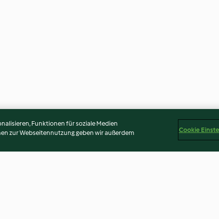
alisieren, Funktionen für soziale Medien
Cookie Einst
onen zur Webseitennutzung geben wir außerdem
 caramel et
Nuage au chocolat
Goûters fondant