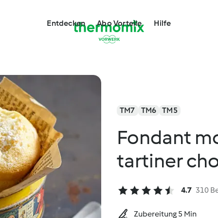
Entdecken
Abo Vorteile
Hilfe
TM7
TM6
TM5
Fondant mo
tartiner ch
4.7
310 B
Zubereitung 5 Min