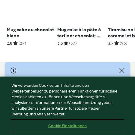
Mug cake au chocolat
Mug cake à la pâte à
Tiramisu noi
blanc
tartiner chocolat-
caramel et b
noisette
petit-beurr
2.8
(27)
3.5
(37)
3.7
(96)
© Copyright 2026
Nutzungsbedingungen
Wir verwenden Cookies, um Inhalte und den
Webseitenbesuch zu personalisieren, Funktionen für soziale
Datenschutzrichtlinien
Medien anbieten zu können und Webseitenzugriffe zu
Disclaimer
analysieren. Informationen zur Webseitennutzung geben
Impressum
wir außerdem an unsere Partner für soziale Medien,
Werbung und Analysen weiter.
Cookies
Inhalt melden
Cookie Einstellungen
Abo kündigen