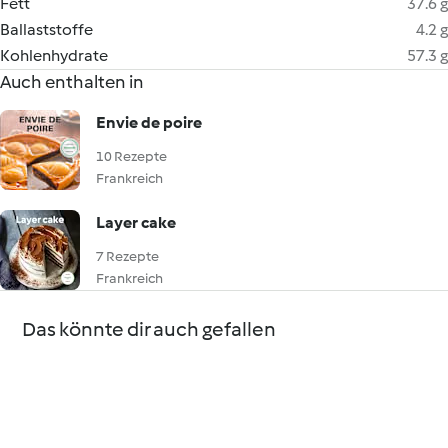
Fett
37.6 g
Ballaststoffe
4.2 g
Kohlenhydrate
57.3 g
Auch enthalten in
Envie de poire
10 Rezepte
Frankreich
Layer cake
7 Rezepte
Frankreich
Das könnte dir auch gefallen