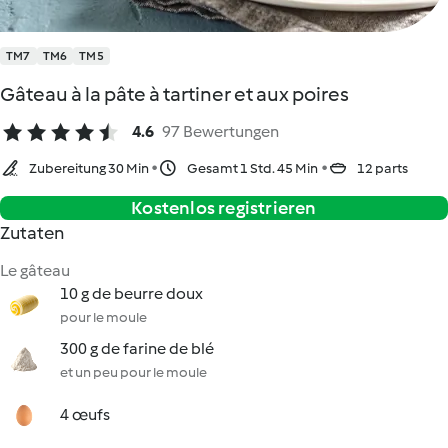
TM7
TM6
TM5
Gâteau à la pâte à tartiner et aux poires
4.6
97 Bewertungen
Zubereitung 30 Min
Gesamt 1 Std. 45 Min
12 parts
Kostenlos registrieren
Zutaten
Le gâteau
10 g de beurre doux
pour le moule
300 g de farine de blé
et un peu pour le moule
4 œufs