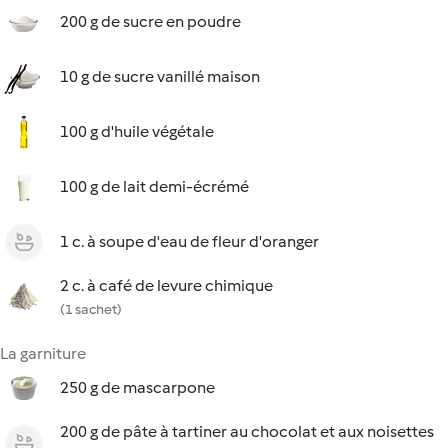
200 g de sucre en poudre
10 g de sucre vanillé maison
100 g d'huile végétale
100 g de lait demi-écrémé
1 c. à soupe d'eau de fleur d'oranger
2 c. à café de levure chimique
(1 sachet)
La garniture
250 g de mascarpone
200 g de pâte à tartiner au chocolat et aux noisettes