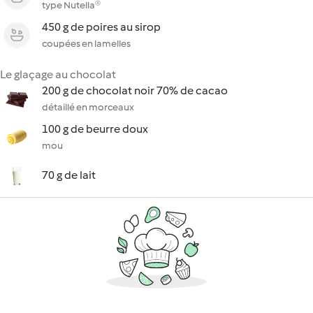
type Nutella®
450 g de poires au sirop
coupées en lamelles
Le glaçage au chocolat
200 g de chocolat noir 70% de cacao
détaillé en morceaux
100 g de beurre doux
mou
70 g de lait