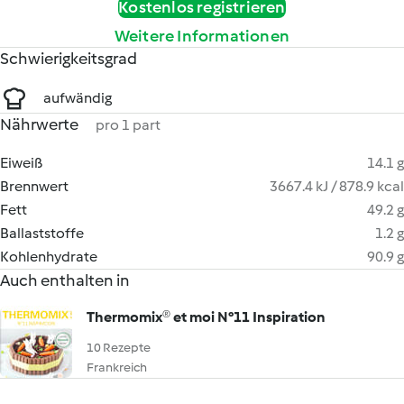
Kostenlos registrieren
Weitere Informationen
Schwierigkeitsgrad
aufwändig
Nährwerte
pro 1 part
Eiweiß
14.1 g
Brennwert
3667.4 kJ / 878.9 kcal
Fett
49.2 g
Ballaststoffe
1.2 g
Kohlenhydrate
90.9 g
Auch enthalten in
Thermomix® et moi N°11 Inspiration
10 Rezepte
Frankreich