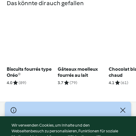
Das könnte dir auch gefallen
Biscuits fourrés type
Gâteaux moelleux
Chocolat bl
Oréo®
fourrés au lait
chaud
4.0
(89)
3.7
(79)
4.1
(61)
© Copyright 2026
Nutzungsbedingungen
Wir verwenden Cookies, um Inhalte und den
Webseitenbesuch zu personalisieren, Funktionen für soziale
Datenschutzrichtlinien