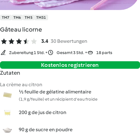
TM7
TM6
TM5
TM31
Gâteau licorne
3.4
30 Bewertungen
Zubereitung 1 Std.
Gesamt 3 Std.
18 parts
Kostenlos registrieren
Zutaten
La crème au citron
½ feuille de gélatine alimentaire
(1,9 g/feuille) et un récipient d'eau froide
200 g de jus de citron
90 g de sucre en poudre