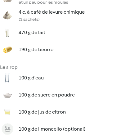
et un peu pour les moules
4 c. à café de levure chimique
(2 sachets)
470 g de lait
190 g de beurre
Le sirop
100 g d'eau
100 g de sucre en poudre
100 g de jus de citron
100 g de limoncello (optional)